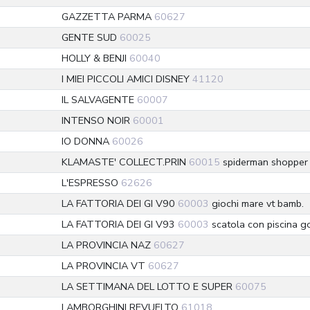
GAZZETTA PARMA
60627
GENTE SUD
60025
HOLLY & BENJI
60040
I MIEI PICCOLI AMICI DISNEY
41120
IL SALVAGENTE
60007
INTENSO NOIR
60001
IO DONNA
60026
KLAMASTE' COLLECT.PRIN
60015
spiderman shopper
L'ESPRESSO
62626
LA FATTORIA DEI GI V90
60003
giochi mare vt bamb.
LA FATTORIA DEI GI V93
60003
scatola con piscina go
LA PROVINCIA NAZ
60627
LA PROVINCIA VT
60627
LA SETTIMANA DEL LOTTO E SUPER
60075
LAMBORGHINI REVUELTO
61018