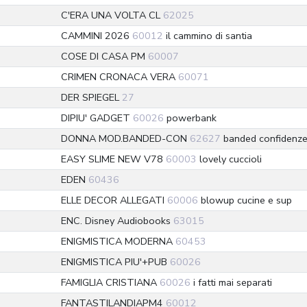
C'ERA UNA VOLTA CL
62025
CAMMINI 2026
60012
il cammino di santia
COSE DI CASA PM
60007
CRIMEN CRONACA VERA
60071
DER SPIEGEL
27
DIPIU' GADGET
60026
powerbank
DONNA MOD.BANDED-CON
62627
banded confidenz
EASY SLIME NEW V78
60003
lovely cuccioli
EDEN
60436
ELLE DECOR ALLEGATI
60006
blowup cucine e sup
ENC. Disney Audiobooks
63015
ENIGMISTICA MODERNA
60453
ENIGMISTICA PIU'+PUB
60026
FAMIGLIA CRISTIANA
60026
i fatti mai separati
FANTASTILANDIAPM4
60012