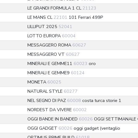
LE GRANDI FORMULA 1 CL
21123
LE MANS CL
22101
101 Ferrari 499P
LILLIPUT 2025
52041
LOTTO EUROPA
60004
MESSAGGERO ROMA
60627
MESSAGGERO VT
60627
MINERALI E GEMME11
60023
oro
MINERALI E GEMME9
60124
MONETA
60025
NATURAL STYLE
60277
NEL SEGNO DI PAZ
60008
costa turca storie 1
NORDEST DA VIVERE
60002
OGGI BANDE IN BANDED
60026
OGGI SETTIMANALE 
OGGI GADGET
60026
oggi gadget (ventaglio
OPTIMUS PRIME BUILD
61018