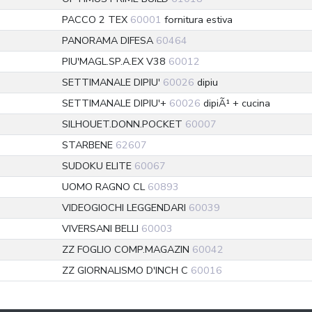
PACCO 2 TEX
60001
fornitura estiva
PANORAMA DIFESA
60464
PIU'MAGL.SP.A.EX V38
60012
SETTIMANALE DIPIU'
60026
dipiu
SETTIMANALE DIPIU'+
60026
dipiÃ¹ + cucina
SILHOUET.DONN.POCKET
60007
STARBENE
62607
SUDOKU ELITE
60067
UOMO RAGNO CL
60893
VIDEOGIOCHI LEGGENDARI
60039
VIVERSANI BELLI
60003
ZZ FOGLIO COMP.MAGAZIN
60042
ZZ GIORNALISMO D'INCH C
60016