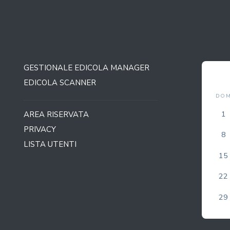
GESTIONALE EDICOLA MANAGER
COVERS
AGOSTO 2026
EDICOLA SCANNER
DOM
LUN
MAR
MER
GIO
VEN
SAB
1
2
3
4
5
6
7
AREA RISERVATA
PRIVACY
8
9
10
11
12
13
14
LISTA UTENTI
15
16
17
18
19
20
21
22
23
24
25
26
27
28
29
30
31