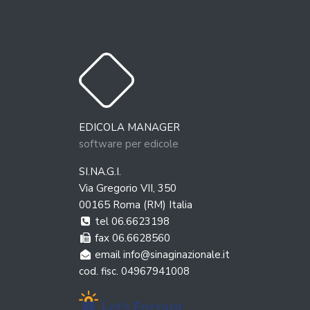
BOLLA
AGOSTO 2026
EDICOLA MANAGER
DOM
LUN
MAR
MER
GIO
VEN
SAB
software per edicole
1
2
3
4
5
6
7
SI.NA.G.I.
8
9
10
11
12
13
14
Via Gregorio VII, 350
00165 Roma (RM) Italia
15
16
17
18
19
20
21
tel 06.6623198
22
23
24
25
26
27
28
fax 06.6628560
email info@sinaginazionale.it
29
30
31
cod. fisc. 04967941008