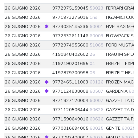
26 GIUGNO 2026
9772975159045
53023
FERRARI GRAN
26 GIUGNO 2026
9771973275016
1rid
FIG.AMICI CUC
26 GIUGNO 2026
9773035145336
60001
FIVE! BAG ME
26 GIUGNO 2026
9772532611146
60003
FLOWPACK ST
26 GIUGNO 2026
9772974955600
51068
FORD MUSTAN
26 GIUGNO 2026
4190848402602
26
FRAU IM SPIEG
26 GIUGNO 2026
4192490201695
04
FREIZEIT EXPR
26 GIUGNO 2026
4197879700998
06
FREIZEIT HEU
26 GIUGNO 2026
9772465111003
60126
FROZEN MAGA
26 GIUGNO 2026
9771124838008
60507
GARDENIA
605
26 GIUGNO 2026
9771827120004
60007
GAZZETTA CIN
26 GIUGNO 2026
9771120506444
60626
GAZZETTA DE
26 GIUGNO 2026
9771590649016
60626
GAZZETTA P
26 GIUGNO 2026
9770016694005
60025
GENTE
60025
26 GIUGNO 2026
9772282400007
60026
GIALLO
60026