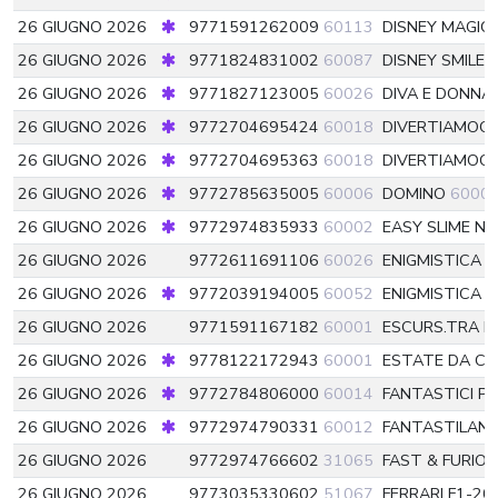
26 GIUGNO 2026
9771591262009
60113
DISNEY MAGIC
26 GIUGNO 2026
9771824831002
60087
DISNEY SMILE
26 GIUGNO 2026
9771827123005
60026
DIVA E DONNA
26 GIUGNO 2026
9772704695424
60018
DIVERTIAMOCI
26 GIUGNO 2026
9772704695363
60018
DIVERTIAMOCI 
26 GIUGNO 2026
9772785635005
60006
DOMINO
6000
26 GIUGNO 2026
9772974835933
60002
EASY SLIME NE
26 GIUGNO 2026
9772611691106
60026
ENIGMISTICA 
26 GIUGNO 2026
9772039194005
60052
ENIGMISTICA 
26 GIUGNO 2026
9771591167182
60001
ESCURS.TRA L
26 GIUGNO 2026
9778122172943
60001
ESTATE DA C
26 GIUGNO 2026
9772784806000
60014
FANTASTICI P
26 GIUGNO 2026
9772974790331
60012
FANTASTILAN
26 GIUGNO 2026
9772974766602
31065
FAST & FURIO
26 GIUGNO 2026
9773035330602
51067
FERRARI F1-2