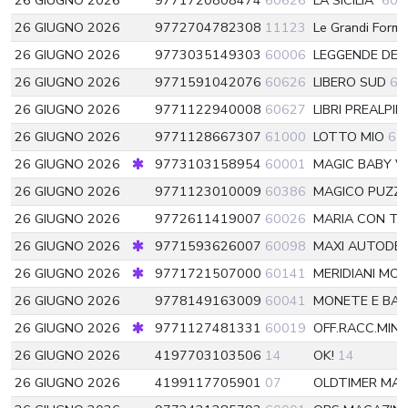
26 GIUGNO 2026
9771720808474
60626
LA SICILIA*
606
26 GIUGNO 2026
9772704782308
11123
Le Grandi Form
26 GIUGNO 2026
9773035149303
60006
LEGGENDE DEL
26 GIUGNO 2026
9771591042076
60626
LIBERO SUD
60
26 GIUGNO 2026
9771122940008
60627
LIBRI PREALPI
26 GIUGNO 2026
9771128667307
61000
LOTTO MIO
61
26 GIUGNO 2026
9773103158954
60001
MAGIC BABY V
26 GIUGNO 2026
9771123010009
60386
MAGICO PUZZ
26 GIUGNO 2026
9772611419007
60026
MARIA CON T
26 GIUGNO 2026
9771593626007
60098
MAXI AUTODEF
26 GIUGNO 2026
9771721507000
60141
MERIDIANI M
26 GIUGNO 2026
9778149163009
60041
MONETE E BA
26 GIUGNO 2026
9771127481331
60019
OFF.RACC.MINI
26 GIUGNO 2026
4197703103506
14
OK!
14
26 GIUGNO 2026
4199117705901
07
OLDTIMER MA