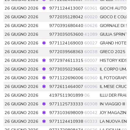
26 GIUGNO 2026
9771124413007
60361
GIOCHI AUTODE
26 GIUGNO 2026
9772035128042
60020
GIOCO E COLO
26 GIUGNO 2026
9770391680440
60626
GIORNALE DI SI
26 GIUGNO 2026
9773035053600
41089
GIULIA SPRINT
26 GIUGNO 2026
9771124169003
60027
GRAND HOTEL
26 GIUGNO 2026
9772039568363
60038
GRECO 2025 L
26 GIUGNO 2026
9772974611315
60007
HISTORY KIDS
26 GIUGNO 2026
9773035023665
52062
IL CORPO UMA
26 GIUGNO 2026
9771122696006
60360
IL FOTOGRAFO
26 GIUGNO 2026
9772611464007
60096
IL MESE CRUC
26 GIUGNO 2026
4197511901899
06
ILLU DER FRAU
26 GIUGNO 2026
9771125733333
60308
IN VIAGGIO III D
26 GIUGNO 2026
9773103698009
60042
JOY MAGAZINE
26 GIUGNO 2026
9771124410938
60333
LA NUOVA ENI