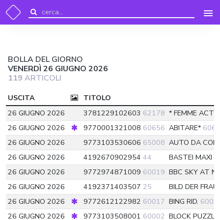
BOLLA DEL GIORNO
VENERDÌ 26 GIUGNO 2026
119
ARTICOLI
USCITA
TITOLO
26 GIUGNO 2026
3781229102603
62178
* FEMME ACTU
26 GIUGNO 2026
9770001321008
60656
ABITARE*
606
26 GIUGNO 2026
9773103530606
65008
AUTO DA CORS
26 GIUGNO 2026
4192670902954
44
BASTEI MAXI 
26 GIUGNO 2026
9772974871009
60019
BBC SKY AT N
26 GIUGNO 2026
4192371403507
25
BILD DER FRA
26 GIUGNO 2026
9772612122982
60017
BING RID.
6001
26 GIUGNO 2026
9773103508001
60002
BLOCK PUZZL