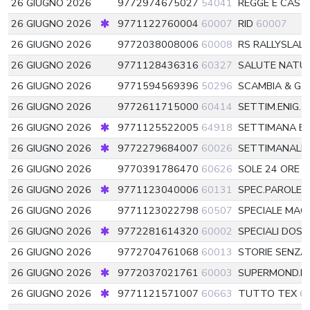
26 GIUGNO 2026
9772974675027
54041
REGGE E CASTE
26 GIUGNO 2026
9771122760004
60007
RID
60007
26 GIUGNO 2026
9772038008006
60008
RS RALLYSLAL
26 GIUGNO 2026
9771128436316
60327
SALUTE NATUR
26 GIUGNO 2026
9771594569396
50296
SCAMBIA & G.
26 GIUGNO 2026
9772611715000
60414
SETTIM.ENIG.
26 GIUGNO 2026
9771125522005
64918
SETTIMANA EN
26 GIUGNO 2026
9772279684007
60026
SETTIMANALE
26 GIUGNO 2026
9770391786470
60626
SOLE 24 ORE S
26 GIUGNO 2026
9771123040006
60131
SPEC.PAROLE 
26 GIUGNO 2026
9771123022798
60507
SPECIALE MA
26 GIUGNO 2026
9772281614320
60002
SPECIALI DOSS
26 GIUGNO 2026
9772704761068
60013
STORIE SENZ
26 GIUGNO 2026
9772037021761
60003
SUPERMOND.PA
26 GIUGNO 2026
9771121571007
60663
TUTTO TEX
6