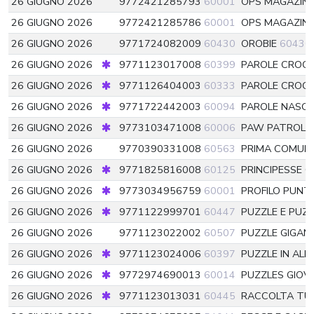
26 GIUGNO 2026
9772421285793
60001
OPS MAGAZIN
26 GIUGNO 2026
9772421285786
60001
OPS MAGAZIN
26 GIUGNO 2026
9771724082009
60430
OROBIE
60430
26 GIUGNO 2026
9771123017008
60399
PAROLE CROC
26 GIUGNO 2026
9771126404003
60333
PAROLE CROCIA
26 GIUGNO 2026
9771722442003
60094
PAROLE NASC
26 GIUGNO 2026
9773103471008
60006
PAW PATROL 
26 GIUGNO 2026
9770390331008
60563
PRIMA COMUN
26 GIUGNO 2026
9771825816008
60125
PRINCIPESSE 
26 GIUGNO 2026
9773034956759
60001
PROFILO PUN
26 GIUGNO 2026
9771122999701
60447
PUZZLE E PUZ
26 GIUGNO 2026
9771123022002
60507
PUZZLE GIGAN
26 GIUGNO 2026
9771123024006
60397
PUZZLE IN ALL
26 GIUGNO 2026
9772974690013
60014
PUZZLES GIOV
26 GIUGNO 2026
9771123013031
60445
RACCOLTA TU