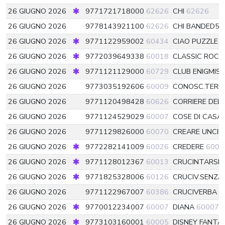
26 GIUGNO 2026
9771721718000
62626
CHI
62626
26 GIUGNO 2026
9778143921100
62626
CHI BANDED5
26 GIUGNO 2026
9771122959002
60434
CIAO PUZZLE
6
26 GIUGNO 2026
9772039649338
60018
CLASSIC ROCK
26 GIUGNO 2026
9771121129000
60729
CLUB ENIGMIS
26 GIUGNO 2026
9773035192606
60009
CONOSC.TERRI
26 GIUGNO 2026
9771120498428
60626
CORRIERE DEL
26 GIUGNO 2026
9771124529029
60007
COSE DI CASA
26 GIUGNO 2026
9771129826000
60070
CREARE UNCI
26 GIUGNO 2026
9772282141009
60026
CREDERE
6002
26 GIUGNO 2026
9771128012367
60013
CRUCINTARSIO 
26 GIUGNO 2026
9771825328006
60126
CRUCIV.SENZ
26 GIUGNO 2026
9771122967007
60386
CRUCIVERBA C
26 GIUGNO 2026
9770012234007
60007
DIANA
60007
a
26 GIUGNO 2026
9773103160001
60005
DISNEY FANTA