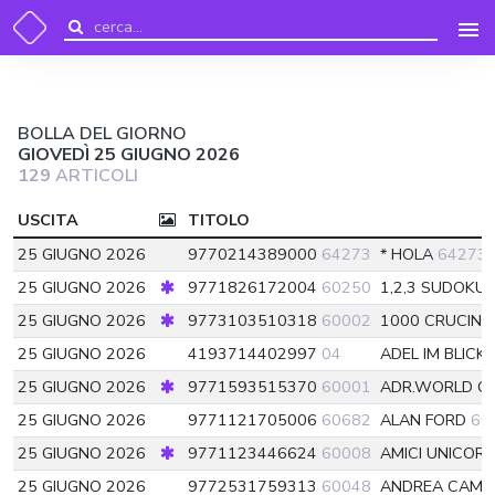
BOLLA DEL GIORNO
GIOVEDÌ 25 GIUGNO 2026
129
ARTICOLI
USCITA
TITOLO
25 GIUGNO 2026
9770214389000
64273
* HOLA
64273
25 GIUGNO 2026
9771826172004
60250
1,2,3 SUDOKU
25 GIUGNO 2026
9773103510318
60002
1000 CRUCIN.
25 GIUGNO 2026
4193714402997
04
ADEL IM BLICK
25 GIUGNO 2026
9771593515370
60001
ADR.WORLD C
25 GIUGNO 2026
9771121705006
60682
ALAN FORD
60
25 GIUGNO 2026
9771123446624
60008
AMICI UNICOR
25 GIUGNO 2026
9772531759313
60048
ANDREA CAMIL