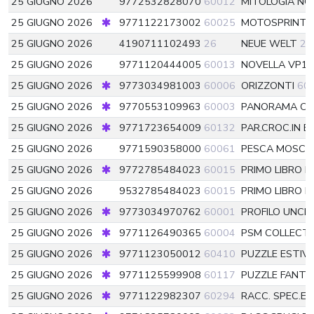
25 GIUGNO 2026
9772532828070
60012
MITOLOGIA NO
25 GIUGNO 2026
9771122173002
60025
MOTOSPRINT
25 GIUGNO 2026
4190711102493
26
NEUE WELT
26
25 GIUGNO 2026
9771120444005
60013
NOVELLA VP1
25 GIUGNO 2026
9773034981003
60006
ORIZZONTI
60
25 GIUGNO 2026
9770553109963
60003
PANORAMA CO
25 GIUGNO 2026
9771723654009
60132
PAR.CROC.IN 
25 GIUGNO 2026
9771590358000
60061
PESCA MOSCA 
25 GIUGNO 2026
9772785484023
60015
PRIMO LIBRO E
25 GIUGNO 2026
9532785484023
60015
PRIMO LIBRO E
25 GIUGNO 2026
9773034970762
60001
PROFILO UNCI
25 GIUGNO 2026
9771126490365
60004
PSM COLLECT
25 GIUGNO 2026
9771123050012
60410
PUZZLE ESTIVI
25 GIUGNO 2026
9771125599908
60117
PUZZLE FANTA
25 GIUGNO 2026
9771122982307
60294
RACC. SPEC.ENI