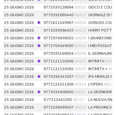
25 GIUGNO 2026
9772035128684
60021
GIOCO E COLO
25 GIUGNO 2026
9770391680440
60625
GIORNALE DI SI
25 GIUGNO 2026
9772611449967
60005
GORJUSS COLLE
25 GIUGNO 2026
9772039596403
60012
HARRY POTTE
25 GIUGNO 2026
9772974838002
60038
I GRANDI ENIG
25 GIUGNO 2026
9772704549000
60014
I MIEI PASSAT
25 GIUGNO 2026
9773035169004
60006
IL GIORNALINO
25 GIUGNO 2026
9771121130006
60025
INTIMITA'
600
25 GIUGNO 2026
9771121130082
60025
INTIMITA +
60
25 GIUGNO 2026
9770394343007
60007
JP4 MENS.DI 
25 GIUGNO 2026
9771121411006
60115
L'OPERA
6011
25 GIUGNO 2026
9773034908000
60027
LA GR.ENIGMIS
25 GIUGNO 2026
9,77112441093
6E+17
LA NUOVA ENI
25 GIUGNO 2026
9772038499507
60625
LA PROVINCIA