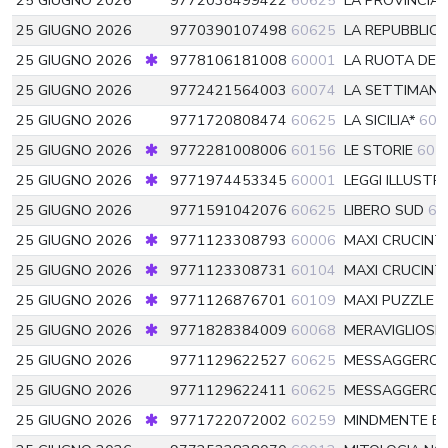
25 GIUGNO 2026
9772038499422
60625
LA PROVINCIA
25 GIUGNO 2026
9770390107498
60625
LA REPUBBLIC
25 GIUGNO 2026
9778106181008
60001
LA RUOTA DE
25 GIUGNO 2026
9772421564003
60074
LA SETTIMANA
25 GIUGNO 2026
9771720808474
60625
LA SICILIA*
606
25 GIUGNO 2026
9772281008006
60156
LE STORIE
601
25 GIUGNO 2026
9771974453345
60001
LEGGI ILLUSTR
25 GIUGNO 2026
9771591042076
60625
LIBERO SUD
60
25 GIUGNO 2026
9771123308793
60006
MAXI CRUCINT
25 GIUGNO 2026
9771123308731
60104
MAXI CRUCINT
25 GIUGNO 2026
9771126876701
60109
MAXI PUZZLE
6
25 GIUGNO 2026
9771828384009
60068
MERAVIGLIOSI 
25 GIUGNO 2026
9771129622527
60625
MESSAGGERO
25 GIUGNO 2026
9771129622411
60625
MESSAGGERO
25 GIUGNO 2026
9771722072002
60259
MINDMENTE E 