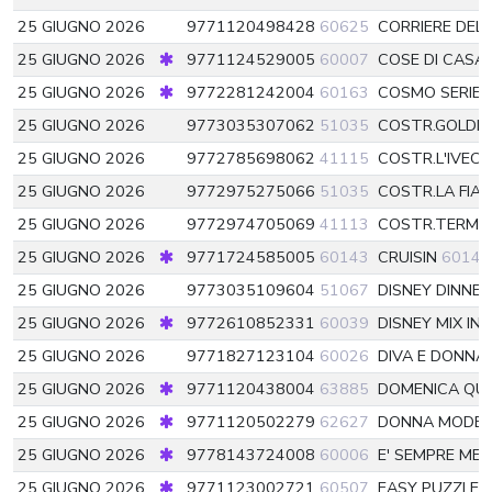
25 GIUGNO 2026
9771120498428
60625
CORRIERE DEL
25 GIUGNO 2026
9771124529005
60007
COSE DI CASA
25 GIUGNO 2026
9772281242004
60163
COSMO SERIE 
25 GIUGNO 2026
9773035307062
51035
COSTR.GOLDR
25 GIUGNO 2026
9772785698062
41115
COSTR.L'IVEC
25 GIUGNO 2026
9772975275066
51035
COSTR.LA FIA
25 GIUGNO 2026
9772974705069
41113
COSTR.TERMI
25 GIUGNO 2026
9771724585005
60143
CRUISIN
60143
25 GIUGNO 2026
9773035109604
51067
DISNEY DINNE
25 GIUGNO 2026
9772610852331
60039
DISNEY MIX INI
25 GIUGNO 2026
9771827123104
60026
DIVA E DONNA
25 GIUGNO 2026
9771120438004
63885
DOMENICA QU
25 GIUGNO 2026
9771120502279
62627
DONNA MODE
25 GIUGNO 2026
9778143724008
60006
E' SEMPRE ME
25 GIUGNO 2026
9771123002721
60507
EASY PUZZLE