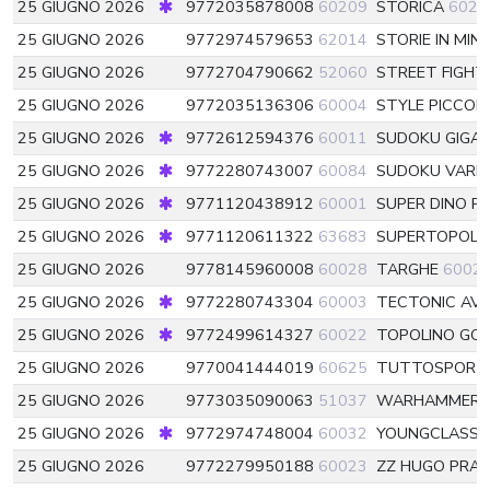
25 GIUGNO 2026
9772035878008
60209
STORICA
6020
25 GIUGNO 2026
9772974579653
62014
STORIE IN MIN
25 GIUGNO 2026
9772704790662
52060
STREET FIGHT
25 GIUGNO 2026
9772035136306
60004
STYLE PICCOLI
25 GIUGNO 2026
9772612594376
60011
SUDOKU GIGA
25 GIUGNO 2026
9772280743007
60084
SUDOKU VARI
25 GIUGNO 2026
9771120438912
60001
SUPER DINO P
25 GIUGNO 2026
9771120611322
63683
SUPERTOPOLI
25 GIUGNO 2026
9778145960008
60028
TARGHE
6002
25 GIUGNO 2026
9772280743304
60003
TECTONIC AV
25 GIUGNO 2026
9772499614327
60022
TOPOLINO GOL
25 GIUGNO 2026
9770041444019
60625
TUTTOSPOR
25 GIUGNO 2026
9773035090063
51037
WARHAMMER 
25 GIUGNO 2026
9772974748004
60032
YOUNGCLASSI
25 GIUGNO 2026
9772279950188
60023
ZZ HUGO PRAT