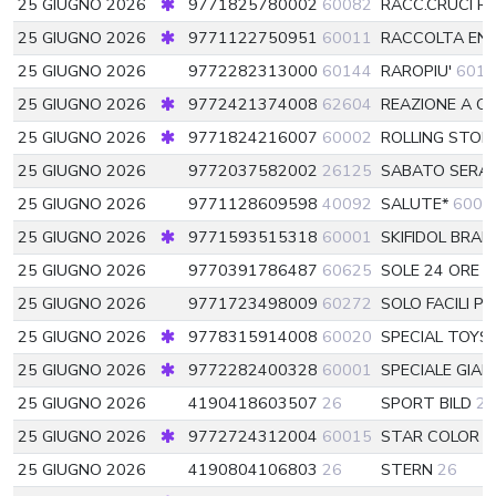
25 GIUGNO 2026
9771825780002
60082
RACC.CRUCI R
25 GIUGNO 2026
9771122750951
60011
RACCOLTA ENI
25 GIUGNO 2026
9772282313000
60144
RAROPIU'
6014
25 GIUGNO 2026
9772421374008
62604
REAZIONE A 
25 GIUGNO 2026
9771824216007
60002
ROLLING STO
25 GIUGNO 2026
9772037582002
26125
SABATO SERA
25 GIUGNO 2026
9771128609598
40092
SALUTE*
6009
25 GIUGNO 2026
9771593515318
60001
SKIFIDOL BRAI
25 GIUGNO 2026
9770391786487
60625
SOLE 24 ORE
25 GIUGNO 2026
9771723498009
60272
SOLO FACILI P
25 GIUGNO 2026
9778315914008
60020
SPECIAL TOYS
25 GIUGNO 2026
9772282400328
60001
SPECIALE GIALL
25 GIUGNO 2026
4190418603507
26
SPORT BILD
26
25 GIUGNO 2026
9772724312004
60015
STAR COLOR A
25 GIUGNO 2026
4190804106803
26
STERN
26