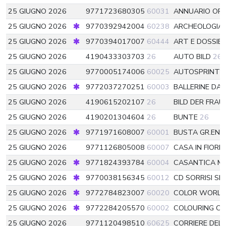
25 GIUGNO 2026
9771723680305
60031
ANNUARIO ORO
25 GIUGNO 2026
9770392942004
60238
ARCHEOLOGIA 
25 GIUGNO 2026
9770394017007
60444
ART E DOSSIE
25 GIUGNO 2026
4190433303703
26
AUTO BILD
26
t
25 GIUGNO 2026
9770005174006
60025
AUTOSPRINT
25 GIUGNO 2026
9772037270251
60003
BALLERINE DA
25 GIUGNO 2026
4190615202107
26
BILD DER FRAU
25 GIUGNO 2026
4190201304604
26
BUNTE
26
25 GIUGNO 2026
9771971608007
60001
BUSTA GR.ENI
25 GIUGNO 2026
9771126805008
60007
CASA IN FIORE
25 GIUGNO 2026
9771824393784
60004
CASANTICA M
25 GIUGNO 2026
9770038156345
60012
CD SORRISI SP
25 GIUGNO 2026
9772784823007
60020
COLOR WORLD
25 GIUGNO 2026
9772284205570
60002
COLOURING C
25 GIUGNO 2026
9771120498510
60625
CORRIERE DEL