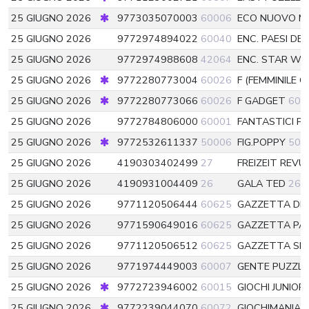
25 GIUGNO 2026
9773035070003
60006
ECO NUOVO ME
25 GIUGNO 2026
9772974894022
60040
ENC. PAESI D
25 GIUGNO 2026
9772974988608
42064
ENC. STAR WA
25 GIUGNO 2026
9772280773004
60026
F (FEMMINILE C
25 GIUGNO 2026
9772280773066
60026
F GADGET
600
25 GIUGNO 2026
9772784806000
60001
FANTASTICI P
25 GIUGNO 2026
9772532611337
50006
FIG.POPPY
500
25 GIUGNO 2026
4190303402499
27
FREIZEIT REVU
25 GIUGNO 2026
4190931004409
26
GALA TED
26
25 GIUGNO 2026
9771120506444
60625
GAZZETTA DE
25 GIUGNO 2026
9771590649016
60625
GAZZETTA P
25 GIUGNO 2026
9771120506512
60625
GAZZETTA S
25 GIUGNO 2026
9771974449003
60007
GENTE PUZZL
25 GIUGNO 2026
9772723946002
60015
GIOCHI JUNIOR 
25 GIUGNO 2026
9772239044070
60072
GIOCHIMANIA 