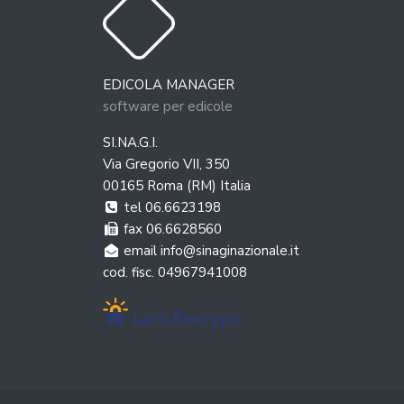
COVERS
AGOSTO 2026
EDICOLA MANAGER
LUN
MAR
MER
GIO
VEN
SAB
DOM
software per edicole
2
3
4
5
6
7
1
SI.NA.G.I.
9
10
11
12
13
14
8
Via Gregorio VII, 350
00165 Roma (RM) Italia
16
17
18
19
20
21
15
tel 06.6623198
23
24
25
26
27
28
22
fax 06.6628560
email info@sinaginazionale.it
30
31
29
cod. fisc. 04967941008