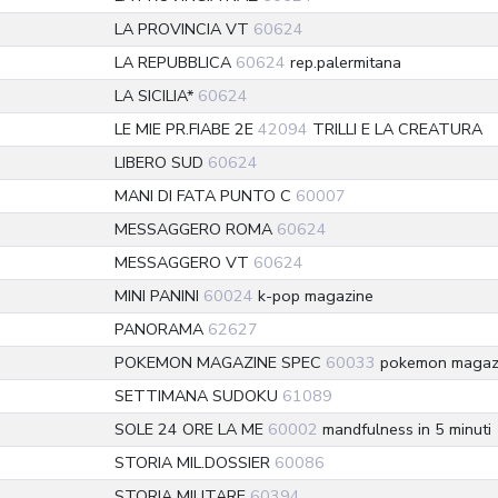
LA PROVINCIA VT
60624
LA REPUBBLICA
60624
rep.palermitana
LA SICILIA*
60624
LE MIE PR.FIABE 2E
42094
TRILLI E LA CREATURA
LIBERO SUD
60624
MANI DI FATA PUNTO C
60007
MESSAGGERO ROMA
60624
MESSAGGERO VT
60624
MINI PANINI
60024
k-pop magazine
PANORAMA
62627
POKEMON MAGAZINE SPEC
60033
pokemon magazi
SETTIMANA SUDOKU
61089
SOLE 24 ORE LA ME
60002
mandfulness in 5 minuti
STORIA MIL.DOSSIER
60086
STORIA MILITARE
60394