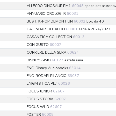
ALLEGRO DINOSAUR.PM1
60048
space set astronav
ANNUARIO OROLOGI R
60031
BUST. K-POP DEMON HUN
60002
box da 40
CALENDARI DI CALCIO
60001
serie a 2026/2027
CASANTICA COLLECTION
60013
CON GUSTO
60007
CORRIERE DELLA SERA
60624
DISNEYSSIMO
60127
estatissima
ENC. Disney Audiobooks
63014
ENC. RODARI RILANCIO
53037
ENIGMISTICA PIU'
60026
FOCUS JUNIOR
62607
FOCUS STORIA
62607
FOCUS WILD
62607
FOSTER
60008