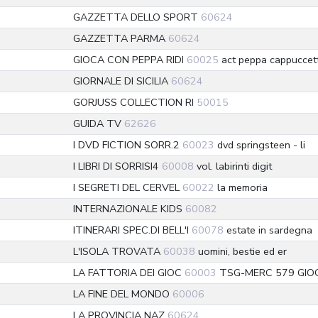
GAZZETTA DELLO SPORT
60624
GAZZETTA PARMA
60624
GIOCA CON PEPPA RIDI
60025
act peppa cappuccet
GIORNALE DI SICILIA
60624
GORJUSS COLLECTION RI
50015
GUIDA TV
62626
I DVD FICTION SORR.2
60023
dvd springsteen - li
I LIBRI DI SORRISI4
60008
vol. labirinti digit
I SEGRETI DEL CERVEL
60022
la memoria
INTERNAZIONALE KIDS
60082
ITINERARI SPEC.DI BELL'I
60078
estate in sardegna
L'ISOLA TROVATA
60038
uomini, bestie ed er
LA FATTORIA DEI GIOC
60003
TSG-MERC 579 GIO
LA FINE DEL MONDO
60006
LA PROVINCIA NAZ
60624