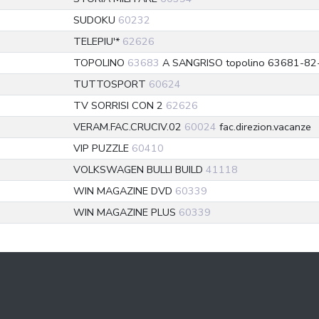
SUDOKU
60232
TELEPIU'*
62626
TOPOLINO
63683
A SANGRISO topolino 63681-82-8
TUTTOSPORT
60624
TV SORRISI CON 2
62626
VERAM.FAC.CRUCIV.02
60024
fac.direzion.vacanze
VIP PUZZLE
60410
VOLKSWAGEN BULLI BUILD
41118
WIN MAGAZINE DVD
60339
WIN MAGAZINE PLUS
60339