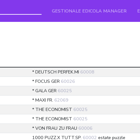
GESTIONALE EDICOLA MANAGER
* DEUTSCH PERFEK.MI
60008
* FOCUS GER
60026
* GALA GER
60025
* MAXI FR.
62069
* THE ECONOMIST
60025
* THE ECONOMIST
60025
* VON FRAU ZU FRAU
60006
1000 PUZZ.X TUTT.SP.
60002
estate puzzle