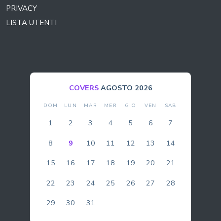
PRIVACY
LISTA UTENTI
COVERS
AGOSTO 2026
DOM
LUN
MAR
MER
GIO
VEN
SAB
1
2
3
4
5
6
7
8
9
10
11
12
13
14
15
16
17
18
19
20
21
22
23
24
25
26
27
28
29
30
31