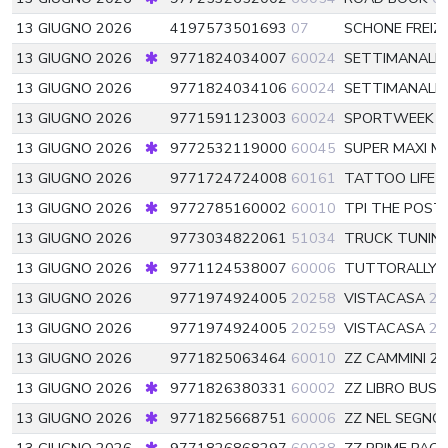
13 GIUGNO 2026
4197573501693
07
SCHONE FREIZ
13 GIUGNO 2026
9771824034007
60024
SETTIMANALE 
13 GIUGNO 2026
9771824034106
60024
SETTIMANALE 
13 GIUGNO 2026
9771591123003
60024
SPORTWEEK M
13 GIUGNO 2026
9772532119000
60045
SUPER MAXI M
13 GIUGNO 2026
9771724724008
60161
TATTOO LIFE
6
13 GIUGNO 2026
9772785160002
60010
TPI THE POST
13 GIUGNO 2026
9773034822061
51034
TRUCK TUNIN
13 GIUGNO 2026
9771124538007
60006
TUTTORALLY P
13 GIUGNO 2026
9771974924005
20258
VISTACASA
20
13 GIUGNO 2026
9771974924005
20259
VISTACASA
20
13 GIUGNO 2026
9771825063464
60010
ZZ CAMMINI 2
13 GIUGNO 2026
9771826380331
60002
ZZ LIBRO BUSI
13 GIUGNO 2026
9771825668751
60006
ZZ NEL SEGNO 