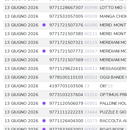
13 GIUGNO 2026
9771128667307
60998
LOTTO MIO
60
13 GIUGNO 2026
9772532057005
60038
MANGA CHOIC
13 GIUGNO 2026
9771721507376
60086
MERID. MONT.R
13 GIUGNO 2026
9771721507383
60111
MERID. MONT.R
13 GIUGNO 2026
9771721507321
60115
MERIDIANI MON
13 GIUGNO 2026
9771721507772
20047
MERIDIANI MON
13 GIUGNO 2026
9771721507369
60110
MERIDIANI MON
13 GIUGNO 2026
9771129622411
60613
MESSAGGERO
13 GIUGNO 2026
9778100110103
60024
OGGI BANDE I
13 GIUGNO 2026
4197703103506
13
OK!
13
13 GIUGNO 2026
9773103237604
61016
OPTIMUS PRIM
13 GIUGNO 2026
9771120506079
60001
PALLONE HOLLY
13 GIUGNO 2026
9771111222233
33444
PUZZLE E GIOC
13 GIUGNO 2026
9771126404300
10273
RACCOLTA AUT
13 GIUGNO 2026
9772532652002
60054
ROAD BOOK
6