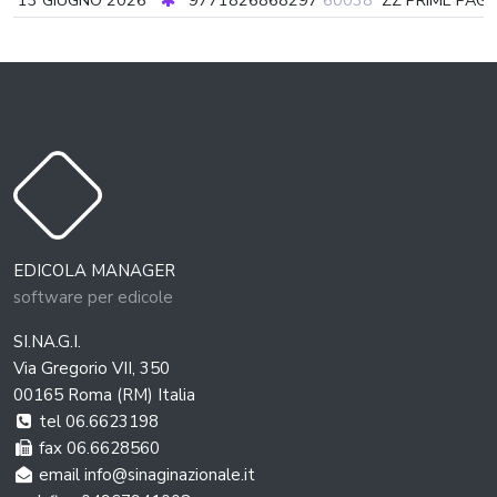
13 GIUGNO 2026
9771826868297
60038
ZZ PRIME PAGI
EDICOLA MANAGER
software per edicole
SI.NA.G.I.
Via Gregorio VII, 350
00165 Roma (RM) Italia
tel 06.6623198
fax 06.6628560
email info@sinaginazionale.it