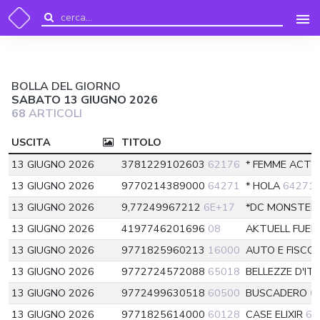
BOLLA DEL GIORNO
SABATO 13 GIUGNO 2026
68
ARTICOLI
USCITA
TITOLO
13 GIUGNO 2026
3781229102603
62176
* FEMME ACTU
13 GIUGNO 2026
9770214389000
64271
* HOLA
64271
13 GIUGNO 2026
9,77249967212
6E+17
*DC MONSTER
13 GIUGNO 2026
4197746201696
08
AKTUELL FUER 
13 GIUGNO 2026
9771825960213
16000
AUTO E FISCO
13 GIUGNO 2026
9772724572088
65018
BELLEZZE D'IT
13 GIUGNO 2026
9772499630518
60500
BUSCADERO
6
13 GIUGNO 2026
9771825614000
60128
CASE ELIXIR
60