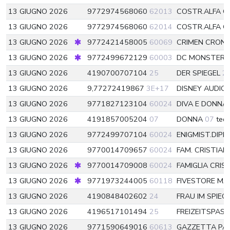
13 GIUGNO 2026
9772974568060
62013
COSTR.ALFA GI
13 GIUGNO 2026
9772974568060
62014
COSTR.ALFA GI
13 GIUGNO 2026
9772421458005
60069
CRIMEN CRON
13 GIUGNO 2026
9772499672129
60003
DC MONSTERF
13 GIUGNO 2026
4190700707104
25
DER SPIEGEL
2
13 GIUGNO 2026
9,77272419867
3E+17
DISNEY AUDI
13 GIUGNO 2026
9771827123104
60024
DIVA E DONNA
13 GIUGNO 2026
4191857005204
07
DONNA
07
ted
13 GIUGNO 2026
9772499707104
60024
ENIGMIST.DIPI
13 GIUGNO 2026
9770014709657
60024
FAM. CRISTIA
13 GIUGNO 2026
9770014709008
60024
FAMIGLIA CRIS
13 GIUGNO 2026
9771973244005
60118
FIVESTORE MA
13 GIUGNO 2026
4190848402602
24
FRAU IM SPIEG
13 GIUGNO 2026
4196517101494
25
FREIZEITSPAS
13 GIUGNO 2026
9771590649016
60613
GAZZETTA P