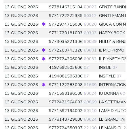
13 GIUGNO 2026
9778146315104
60023
GENTE BANDED
13 GIUGNO 2026
9771722222339
60312
GENTLEMAN M
13 GIUGNO 2026
9772974715006
60020
GIOCA CON NOI
13 GIUGNO 2026
9771720181003
60303
HAPPY BOOK
6
13 GIUGNO 2026
9773035221306
60039
HOLLY & BENJI
13 GIUGNO 2026
9772280743328
60001
IL MIO PRIMO
13 GIUGNO 2026
9772724206006
60032
IL PIANETA DE
13 GIUGNO 2026
4197592503500
07
INSIDE
07
13 GIUGNO 2026
4194881505306
07
INSTYLE
07
13 GIUGNO 2026
9771122283008
61669
INTERNAZIONA
13 GIUGNO 2026
9771590186108
60024
IO DONNA
600
13 GIUGNO 2026
9772421564003
60069
LA SETTIMANA
13 GIUGNO 2026
9771592194002
60110
LAME D'AUTO
13 GIUGNO 2026
9778148729008
60024
LE GRANDI INIZ
13 GIUGNO 2026
9772724550307
22100
LE MANS CL
22