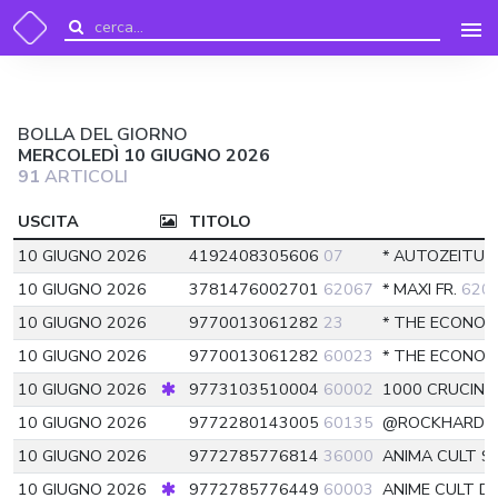
BOLLA DEL GIORNO
MERCOLEDÌ 10 GIUGNO 2026
91
ARTICOLI
USCITA
TITOLO
10 GIUGNO 2026
4192408305606
07
* AUTOZEITUN
10 GIUGNO 2026
3781476002701
62067
* MAXI FR.
620
10 GIUGNO 2026
9770013061282
23
* THE ECONO
10 GIUGNO 2026
9770013061282
60023
* THE ECONO
10 GIUGNO 2026
9773103510004
60002
1000 CRUCINT
10 GIUGNO 2026
9772280143005
60135
@ROCKHARD I
10 GIUGNO 2026
9772785776814
36000
ANIMA CULT S
10 GIUGNO 2026
9772785776449
60003
ANIME CULT D