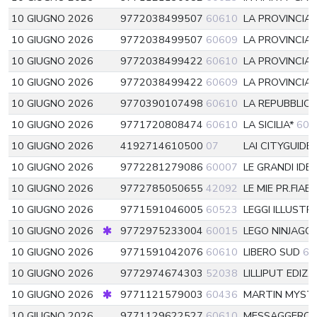
10 GIUGNO 2026
9772038499507
60610
LA PROVINCIA
10 GIUGNO 2026
9772038499507
60609
LA PROVINCIA
10 GIUGNO 2026
9772038499422
60610
LA PROVINCIA
10 GIUGNO 2026
9772038499422
60609
LA PROVINCIA
10 GIUGNO 2026
9770390107498
60610
LA REPUBBLIC
10 GIUGNO 2026
9771720808474
60610
LA SICILIA*
606
10 GIUGNO 2026
4192714610500
07
LAI CITYGUIDE
10 GIUGNO 2026
9772281279086
60007
LE GRANDI IDE
10 GIUGNO 2026
9772785050655
42092
LE MIE PR.FIAB
10 GIUGNO 2026
9771591046005
60523
LEGGI ILLUST
10 GIUGNO 2026
9772975233004
60015
LEGO NINJAGO
10 GIUGNO 2026
9771591042076
60610
LIBERO SUD
60
10 GIUGNO 2026
9772974674303
52038
LILLIPUT EDIZ
10 GIUGNO 2026
9771121579003
60436
MARTIN MYST
10 GIUGNO 2026
9771129622527
60610
MESSAGGERO