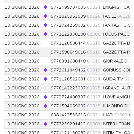
10 GIUGNO 2026
9772499707005
60024
ENIGMISTICA P
10 GIUGNO 2026
9771825963009
60126
FACILE
60126
10 GIUGNO 2026
9772724259002
60025
FANTASTIC C
10 GIUGNO 2026
9771122330108
62606
FOCUS PACC
10 GIUGNO 2026
9771120506444
60610
GAZZETTA DE
10 GIUGNO 2026
9771590649016
60610
GAZZETTA P
10 GIUGNO 2026
9770391680440
60610
GIORNALE DI SI
10 GIUGNO 2026
9772611449462
60013
GORJUSS COL
10 GIUGNO 2026
9771120512001
62624
GUIDA TV
626
10 GIUGNO 2026
9778142223007
60025
I GRANDI AUTO
10 GIUGNO 2026
9772724480307
60027
I LOVE AMIGU
10 GIUGNO 2026
9771594059002
60035
IL MONDO DI 
10 GIUGNO 2026
6981422535615
0002
ILIAD
50002
si
10 GIUGNO 2026
9772239291412
60003
INTER I GRAND
10 GIUGNO 2026
9771121130082
60023
INTIMITA'-GA