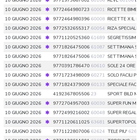
10 GIUGNO 2026
9771973667002
60106
REVE
60106
be
10 GIUGNO 2026
9772464980723
60001
RICETTE BIMB
10 GIUGNO 2026
9772464980396
60008
RICETTE X IL 
10 GIUGNO 2026
9772532655317
60054
RIZA SPECIALE
10 GIUGNO 2026
9771120525360
61689
SEGRETISSIMO
10 GIUGNO 2026
9771826475006
61087
SETTIMANA S
10 GIUGNO 2026
9771826475006
61087
SETTIMANA S
10 GIUGNO 2026
9770391786470
60610
SOLE 24 ORE S
10 GIUGNO 2026
9771723498009
60271
SOLO FACILI P
10 GIUGNO 2026
9771824379009
60133
SPECIALE FACI
10 GIUGNO 2026
4192367805506
23
SPORT BILD M
10 GIUGNO 2026
9772704957003
60030
SUPER FUN MA
10 GIUGNO 2026
9772499216002
60048
SUPER REGALI
10 GIUGNO 2026
9771120611025
63681
SUPERTOPOLI
10 GIUGNO 2026
9771122807006
62624
TELE PIU'
6262