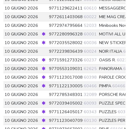
10 GIUGNO 2026
9771129622411
60610
MESSAGGERO
10 GIUGNO 2026
9772611403068
60022
MIE MAG CREA
10 GIUGNO 2026
9772974795664
52033
Minibooks Nove
10 GIUGNO 2026
9772280996328
60001
MOTIVI ALL U
10 GIUGNO 2026
9772035528002
60036
NEW STICKER
10 GIUGNO 2026
9772239836439
60024
NOIR ITALIA
60
10 GIUGNO 2026
9771591273326
60237
OASIS R.
6023
10 GIUGNO 2026
9770553109031
62625
PANORAMA
62
10 GIUGNO 2026
9771123017008
60398
PAROLE CROC
10 GIUGNO 2026
9771122130005
60466
PIMPA
60466
10 GIUGNO 2026
9772785348301
32089
PORSCHE RACI
10 GIUGNO 2026
9772039405002
60093
PUZZLE SPECIA
10 GIUGNO 2026
9771126405017
60343
PUZZLES
6034
10 GIUGNO 2026
9771123040709
60130
PUZZLES PER 