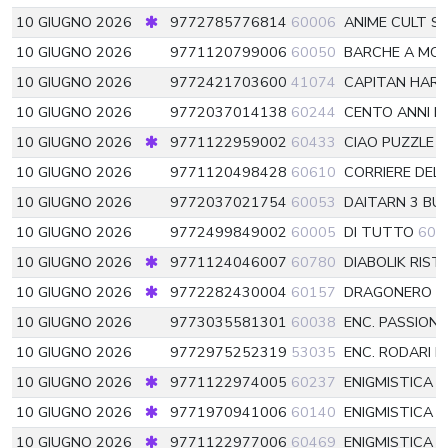
10 GIUGNO 2026
9772785776814
60006
ANIME CULT S
10 GIUGNO 2026
9771120799006
60050
BARCHE A MO
10 GIUGNO 2026
9772421703600
41074
CAPITAN HARL
10 GIUGNO 2026
9772037014138
60244
CENTO ANNI D
10 GIUGNO 2026
9771122959002
60433
CIAO PUZZLE
6
10 GIUGNO 2026
9771120498428
60610
CORRIERE DEL
10 GIUGNO 2026
9772037021754
60053
DAITARN 3 BU
10 GIUGNO 2026
9772499849002
60005
DI TUTTO
600
10 GIUGNO 2026
9771124046007
60780
DIABOLIK RIS
10 GIUGNO 2026
9772282430004
60157
DRAGONERO
6
10 GIUGNO 2026
9773035581301
60038
ENC. PASSION
10 GIUGNO 2026
9772975252319
53035
ENC. RODARI R
10 GIUGNO 2026
9771122974005
60237
ENIGMISTICA 
10 GIUGNO 2026
9771970941006
60140
ENIGMISTICA 
10 GIUGNO 2026
9771122977006
60469
ENIGMISTICA I