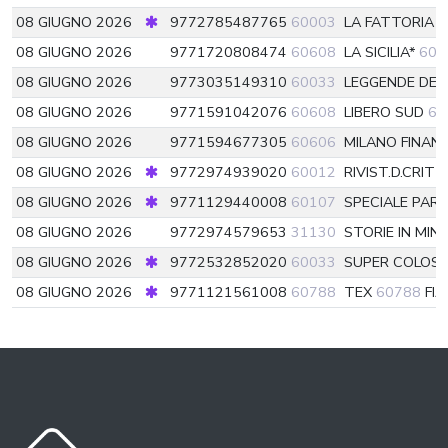
08 GIUGNO 2026
9772785487765
60003
LA FATTORIA D
08 GIUGNO 2026
9771720808474
60608
LA SICILIA*
606
08 GIUGNO 2026
9773035149310
60033
LEGGENDE DE
08 GIUGNO 2026
9771591042076
60608
LIBERO SUD
60
08 GIUGNO 2026
9771594677305
60606
MILANO FINAN
08 GIUGNO 2026
9772974939020
60012
RIVIST.D.CRIT
08 GIUGNO 2026
9771129440008
60107
SPECIALE PAR
08 GIUGNO 2026
9772974579653
31130
STORIE IN MIN
08 GIUGNO 2026
9772532852020
60033
SUPER COLOSS
08 GIUGNO 2026
9771121561008
60788
TEX
60788
FIA