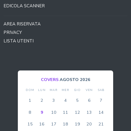
EDICOLA SCANNER
AREA RISERVATA
PRIVACY
LISTA UTENTI
COVERS
AGOSTO 2026
DOM
LUN
MAR
MER
GIO
VEN
SAB
1
2
3
4
5
6
7
8
9
10
11
12
13
14
15
16
17
18
19
20
21