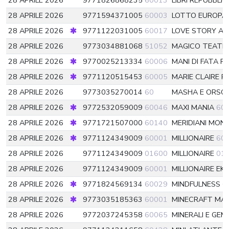
28 APRILE 2026
9771826868235
60013
LIBRI REPUBBLI
28 APRILE 2026
9771594371005
60003
LOTTO EUROPA
28 APRILE 2026
9771122031005
60017
LOVE STORY A
28 APRILE 2026
9773034881068
51052
MAGICO TEATR
28 APRILE 2026
9770025213334
60006
MANI DI FATA 
28 APRILE 2026
9771120515453
60005
MARIE CLAIRE 
28 APRILE 2026
9773035270014
60
MASHA E ORSO 
28 APRILE 2026
9772532059009
60046
MAXI MANIA
60
28 APRILE 2026
9771721507000
60140
MERIDIANI MO
28 APRILE 2026
9771124349009
60001
MILLIONAIRE
60
28 APRILE 2026
9771124349009
01600
MILLIONAIRE
01
28 APRILE 2026
9771124349009
60001
MILLIONAIRE EK
28 APRILE 2026
9771824569134
60029
MINDFULNESS
6
28 APRILE 2026
9773035185363
60001
MINECRAFT MA
28 APRILE 2026
9772037245358
60065
MINERALI E GE