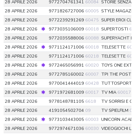
28 APRILE 2026
9772704761341
60084
STORIE SENZA
28 APRILE 2026
9771826727006
60005
STYLE MAGAZI
28 APRILE 2026
9772239291269
60475
SUPER EROI CL
28 APRILE 2026
9773035106009
60018
SUPERTOSTI
60
28 APRILE 2026
9772035588006
60088
SUPERYACHT IN
28 APRILE 2026
9771124171006
60018
TELESETTE
600
28 APRILE 2026
9771124171006
60218
TELESETTE
602
28 APRILE 2026
9772465056991
60020
TOYS ONE EXT
28 APRILE 2026
9772785160002
60007
TPI THE POST 
28 APRILE 2026
9770041444019
60428
TUTTOSPORT
28 APRILE 2026
9771972681009
60017
TV MIA
60017
28 APRILE 2026
9778148781105
6618
TV SORRISI E 
28 APRILE 2026
4191054502704
09
TV SPIELFILM
09
28 APRILE 2026
9773103443005
60003
UNICORN ACAD
28 APRILE 2026
9772974671036
60030
VIDEOGIOCHI L