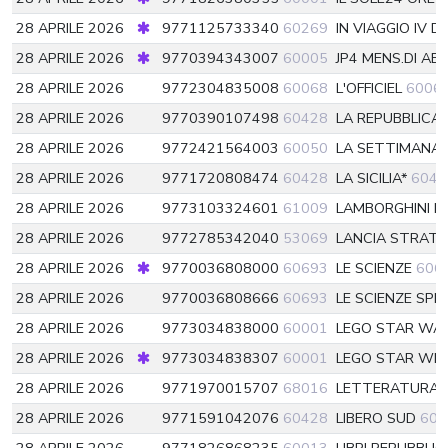
28 APRILE 2026
9771125733340
60269
IN VIAGGIO IV D
28 APRILE 2026
9770394343007
60005
JP4 MENS.DI A
28 APRILE 2026
9772304835008
60068
L'OFFICIEL
6006
28 APRILE 2026
9770390107498
60428
LA REPUBBLICA
28 APRILE 2026
9772421564003
60050
LA SETTIMANA 
28 APRILE 2026
9771720808474
60428
LA SICILIA*
6042
28 APRILE 2026
9773103324601
61009
LAMBORGHINI 
28 APRILE 2026
9772785342040
53069
LANCIA STRAT
28 APRILE 2026
9770036808000
60693
LE SCIENZE
606
28 APRILE 2026
9770036808666
60693
LE SCIENZE SPE
28 APRILE 2026
9773034838000
60001
LEGO STAR WA
28 APRILE 2026
9773034838307
60001
LEGO STAR WR
28 APRILE 2026
9771970015707
68016
LETTERATURA I
28 APRILE 2026
9771591042076
60428
LIBERO SUD
604