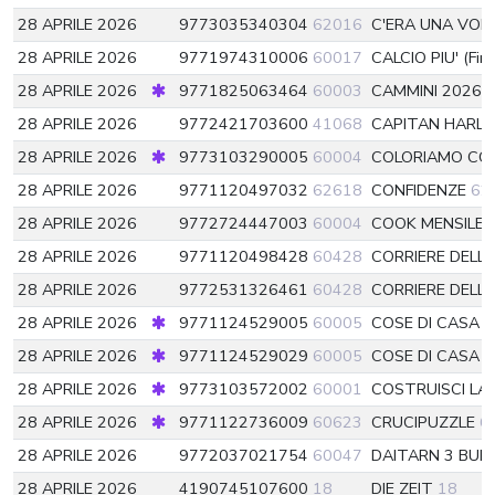
28 APRILE 2026
9773035340304
62016
C'ERA UNA VOL
28 APRILE 2026
9771974310006
60017
CALCIO PIU' (Fir
28 APRILE 2026
9771825063464
60003
CAMMINI 2026
28 APRILE 2026
9772421703600
41068
CAPITAN HARLO
28 APRILE 2026
9773103290005
60004
COLORIAMO C
28 APRILE 2026
9771120497032
62618
CONFIDENZE
62
28 APRILE 2026
9772724447003
60004
COOK MENSILE
28 APRILE 2026
9771120498428
60428
CORRIERE DELL
28 APRILE 2026
9772531326461
60428
CORRIERE DELL
28 APRILE 2026
9771124529005
60005
COSE DI CASA
6
28 APRILE 2026
9771124529029
60005
COSE DI CASA 
28 APRILE 2026
9773103572002
60001
COSTRUISCI LA
28 APRILE 2026
9771122736009
60623
CRUCIPUZZLE
6
28 APRILE 2026
9772037021754
60047
DAITARN 3 BUI
28 APRILE 2026
4190745107600
18
DIE ZEIT
18