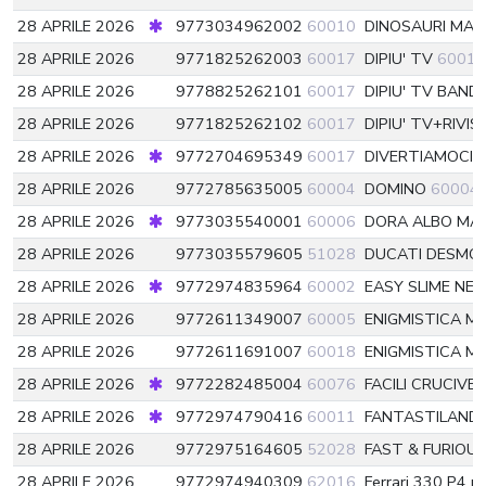
28 APRILE 2026
9773034962002
60010
DINOSAURI MAG
28 APRILE 2026
9771825262003
60017
DIPIU' TV
60017
28 APRILE 2026
9778825262101
60017
DIPIU' TV BAND
28 APRILE 2026
9771825262102
60017
DIPIU' TV+RIVI
28 APRILE 2026
9772704695349
60017
DIVERTIAMOCI 
28 APRILE 2026
9772785635005
60004
DOMINO
60004
28 APRILE 2026
9773035540001
60006
DORA ALBO MA
28 APRILE 2026
9773035579605
51028
DUCATI DESMOS
28 APRILE 2026
9772974835964
60002
EASY SLIME NE
28 APRILE 2026
9772611349007
60005
ENIGMISTICA M
28 APRILE 2026
9772611691007
60018
ENIGMISTICA M
28 APRILE 2026
9772282485004
60076
FACILI CRUCIVE
28 APRILE 2026
9772974790416
60011
FANTASTILAND
28 APRILE 2026
9772975164605
52028
FAST & FURIOU
28 APRILE 2026
9772974940309
62016
Ferrari 330 P4 ri