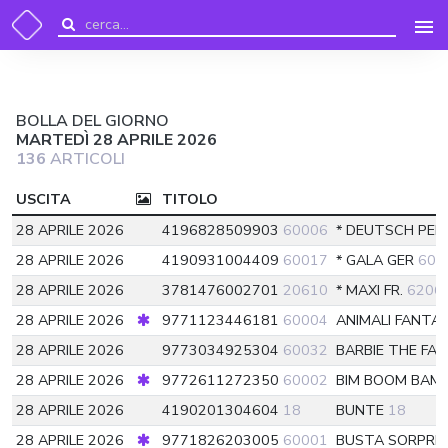
BOLLA DEL GIORNO
MARTEDÌ 28 APRILE 2026
136
ARTICOLI
USCITA
TITOLO
28 APRILE 2026
4196828509903
60006
* DEUTSCH PER
28 APRILE 2026
4190931004409
60017
* GALA GER
600
28 APRILE 2026
3781476002701
20610
* MAXI FR.
6206
28 APRILE 2026
9771123446181
60004
ANIMALI FANTA
28 APRILE 2026
9773034925304
60032
BARBIE THE FA
28 APRILE 2026
9772611272350
60002
BIM BOOM BAM
28 APRILE 2026
4190201304604
18
BUNTE
18
28 APRILE 2026
9771826203005
60001
BUSTA SORPRES