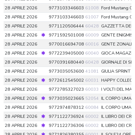
28 APRILE 2026
9773103346603
61008
Ford Mustang Ca
28 APRILE 2026
9773103346603
61007
Ford Mustang Ca
28 APRILE 2026
9771120506444
60428
GAZZETTA DEL
28 APRILE 2026
9771592501008
60009
GENTE ENIGMIS
28 APRILE 2026
9770016694708
60016
GENTE ZONALE
28 APRILE 2026
9772239405000
60040
GIOCA MAGAZI
28 APRILE 2026
9770391680440
60428
GIORNALE DI SIC
28 APRILE 2026
9773035053600
41081
GIULIA SPRINT 
28 APRILE 2026
9772612545002
60031
HAPPY COLLEC
28 APRILE 2026
9772785327023
60033
I VOLTI DEL MA
28 APRILE 2026
9773035023665
52054
IL CORPO UMAN
28 APRILE 2026
9772974878312
60084
IL CORPO UMA
28 APRILE 2026
9771122736924
60002
IL LIBRO DEI CR
28 APRILE 2026
9771122736306
60002
IL LIBRO DEI CR
28 APRILE 2026
9771826380355
60001
IL SOLE24 ORE L