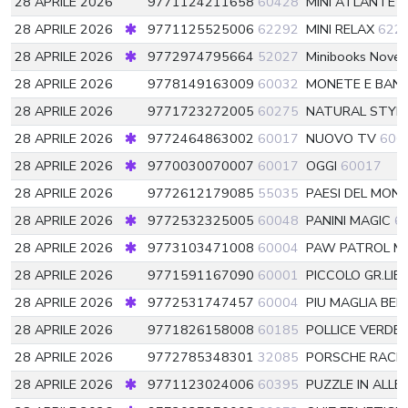
28 APRILE 2026
9771124211658
60428
MINI ATLANTE D
28 APRILE 2026
9771125525006
62292
MINI RELAX
622
28 APRILE 2026
9772974795664
52027
Minibooks Novel
28 APRILE 2026
9778149163009
60032
MONETE E BA
28 APRILE 2026
9771723272005
60275
NATURAL STYL
28 APRILE 2026
9772464863002
60017
NUOVO TV
600
28 APRILE 2026
9770030070007
60017
OGGI
60017
28 APRILE 2026
9772612179085
55035
PAESI DEL MON
28 APRILE 2026
9772532325005
60048
PANINI MAGIC
6
28 APRILE 2026
9773103471008
60004
PAW PATROL M
28 APRILE 2026
9771591167090
60001
PICCOLO GR.LIB
28 APRILE 2026
9772531747457
60004
PIU MAGLIA BEB
28 APRILE 2026
9771826158008
60185
POLLICE VERDE
28 APRILE 2026
9772785348301
32085
PORSCHE RACI
28 APRILE 2026
9771123024006
60395
PUZZLE IN ALLE