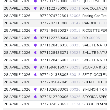
28 APRILE 2026
9772037270008
60072
QUIZ ERMETICI
28 APRILE 2026
9771122750005
60271
RACCOLTA ENIG
28 APRILE 2026
9772974722301
62008
Racing Car Tran
28 APRILE 2026
9772282313000
60142
RAROPIU'
6014
28 APRILE 2026
9772464980327
60015
RICCETTE PER I
28 APRILE 2026
9771122760004
60005
RID
60005
28 APRILE 2026
9771128436316
60325
SALUTE NATUR.
28 APRILE 2026
9771128436071
60325
SALUTE NATUR
28 APRILE 2026
9771128436002
60325
SALUTE NATUR
28 APRILE 2026
9771594015077
60293
SCAMBIA & GIO
28 APRILE 2026
9772421388005
60018
SETT. OGGI ENI
28 APRILE 2026
9772785042049
60032
SHERLOCK HOL
28 APRILE 2026
9771826868303
60026
SIMENON TR
60
28 APRILE 2026
9772612790006
60026
STORICA SPECI
28 APRILE 2026
9772974579653
31124
STORIE IN MINI