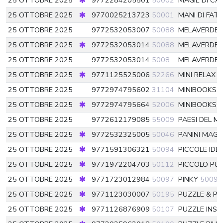
25 OTTOBRE 2025
9772284205501
50002
MAGIE DI CA
25 OTTOBRE 2025
9770025213723
50001
MANI DI FA
25 OTTOBRE 2025
9772532053007
50088
MELAVERDE
25 OTTOBRE 2025
9772532053014
50088
MELAVERDE
25 OTTOBRE 2025
9772532053014
5008
MELAVERDE
25 OTTOBRE 2025
9771125525006
52266
MINI RELAX
5
25 OTTOBRE 2025
9772974795602
31104
MINIBOOKS 
25 OTTOBRE 2025
9772974795664
52006
MINIBOOKS 
25 OTTOBRE 2025
9772612179085
55009
PAESI DEL M
25 OTTOBRE 2025
9772532325005
50046
PANINI MAGI
25 OTTOBRE 2025
9771591306321
50094
PICCOLE IDE
25 OTTOBRE 2025
9771972204703
50112
PICCOLO PU
25 OTTOBRE 2025
9771723012984
50097
PINKY
50097
25 OTTOBRE 2025
9771123030007
50195
PUZZLE & P
25 OTTOBRE 2025
9771126876909
50107
PUZZLE INSI