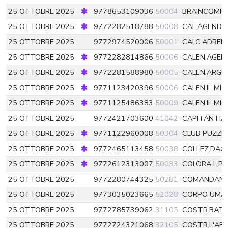
25 OTTOBRE 2025
9778653109036
50004
BRAINCOMI
25 OTTOBRE 2025
9772282518788
50008
CAL.AGENDA
25 OTTOBRE 2025
9772974520006
50001
CALC.ADREN
25 OTTOBRE 2025
9772282814866
50006
CALEN.AGEN
25 OTTOBRE 2025
9772281588980
50005
CALEN.ARGO
25 OTTOBRE 2025
9771123420396
50006
CALEN.IL M
25 OTTOBRE 2025
9771125486383
50009
CALEN.IL MI
25 OTTOBRE 2025
9772421703600
41042
CAPITAN HA
25 OTTOBRE 2025
9771122960008
50304
CLUB PUZZL
25 OTTOBRE 2025
9772465113458
50038
COLLEZ.DAG
25 OTTOBRE 2025
9772612313007
50033
COLORA L.PR
25 OTTOBRE 2025
9772280744325
50281
COMANDANT
25 OTTOBRE 2025
9773035023665
52028
CORPO UMA
25 OTTOBRE 2025
9772785739062
31105
COSTR.BAT
25 OTTOBRE 2025
9772724321068
32105
COSTR.L'AB