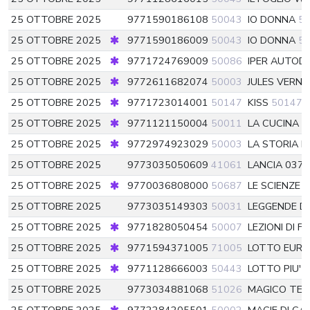
25 OTTOBRE 2025
9771590186108
50043
IO DONNA
5
25 OTTOBRE 2025
9771590186009
50043
IO DONNA
5
25 OTTOBRE 2025
9771724769009
50086
IPER AUTODE
25 OTTOBRE 2025
9772611682074
50003
JULES VERN
25 OTTOBRE 2025
9771723014001
50147
KISS
50147
25 OTTOBRE 2025
9771121150004
50011
LA CUCINA I
25 OTTOBRE 2025
9772974923029
50003
LA STORIA D
25 OTTOBRE 2025
9773035050609
41061
LANCIA 037
25 OTTOBRE 2025
9770036808000
50687
LE SCIENZE
5
25 OTTOBRE 2025
9773035149303
50031
LEGGENDE D
25 OTTOBRE 2025
9771828050454
50007
LEZIONI DI F
25 OTTOBRE 2025
9771594371005
71005
LOTTO EUR
25 OTTOBRE 2025
9771128666003
50443
LOTTO PIU'
5
25 OTTOBRE 2025
9773034881068
51026
MAGICO TEA