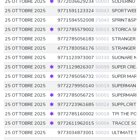
25 OTTOBRE 2025
9772036629234
50003
SOLFERINO C
25 OTTOBRE 2025
9771591123324
50043
SPORTWEEK
25 OTTOBRE 2025
9771594552008
25040
SPRINT&SP
25 OTTOBRE 2025
9772785579002
50015
STORICA SPE
25 OTTOBRE 2025
9772785056183
50001
STRANGER T
25 OTTOBRE 2025
4771783056176
50001
STRANGER 
25 OTTOBRE 2025
9771123973007
50330
SUONARE N
25 OTTOBRE 2025
9771129826307
50099
SUPER CREA
25 OTTOBRE 2025
9772785056732
50001
SUPER MARI
25 OTTOBRE 2025
9772279950140
50019
SUPERMAN
5
25 OTTOBRE 2025
9772785056725
50001
SUPERMARI
25 OTTOBRE 2025
9772723961685
50024
SUPPL.CRITT
25 OTTOBRE 2025
9772785160002
50018
TPI THE POS
25 OTTOBRE 2025
9772611962015
50004
TRACCE SOL
25 OTTOBRE 2025
9773034873001
50020
ULTIMATE S