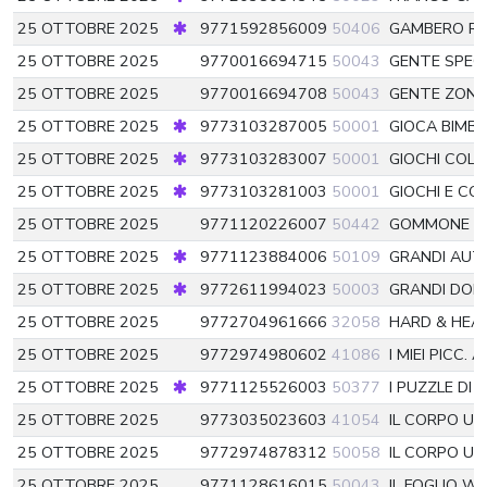
25 OTTOBRE 2025
9771592856009
50406
GAMBERO R
25 OTTOBRE 2025
9770016694715
50043
GENTE SPEC
25 OTTOBRE 2025
9770016694708
50043
GENTE ZONAL
25 OTTOBRE 2025
9773103287005
50001
GIOCA BIMBI
25 OTTOBRE 2025
9773103283007
50001
GIOCHI COLO
25 OTTOBRE 2025
9773103281003
50001
GIOCHI E CO
25 OTTOBRE 2025
9771120226007
50442
GOMMONE
5
25 OTTOBRE 2025
9771123884006
50109
GRANDI AUT
25 OTTOBRE 2025
9772611994023
50003
GRANDI DO
25 OTTOBRE 2025
9772704961666
32058
HARD & HEA
25 OTTOBRE 2025
9772974980602
41086
I MIEI PICC. 
25 OTTOBRE 2025
9771125526003
50377
I PUZZLE DI 
25 OTTOBRE 2025
9773035023603
41054
IL CORPO U
25 OTTOBRE 2025
9772974878312
50058
IL CORPO U
25 OTTOBRE 2025
9771128616015
50043
IL FOGLIO 