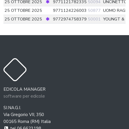
25 OTTOBRE 2025
9771121782335
50094
UNCINETTO 
25 OTTOBRE 2025
9771124226003
50877
UOMO RAGN
25 OTTOBRE 2025
9772974758379
50001
YOUNGT & R
EDICOLA MANAGER
software per edicole
SI.NA.G.I.
Via Gregorio VII, 350
00165 Roma (RM) Italia
tel 06.6623198