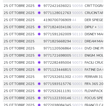
25 OTTOBRE 2025
9772421636021
50058
CRITTOGRAF
25 OTTOBRE 2025
9771128012763
50005
CRUCINTARS
25 OTTOBRE 2025
4190700706909
44
DER SPIEGEL
25 OTTOBRE 2025
9771824034106
50043
DIPIU' +
500
25 OTTOBRE 2025
9771591262009
50110
DISNEY MAG
25 OTTOBRE 2025
9771825668294
50022
DREAM MAGA
25 OTTOBRE 2025
9771120506864
50044
DVD ONE PI
25 OTTOBRE 2025
9771721698005
50133
ENIGM. MOLT
25 OTTOBRE 2025
9772282485004
50073
FACILI CRUC
25 OTTOBRE 2025
9771123446815
50003
FATINE DA 
25 OTTOBRE 2025
9772532651302
43089
FERRARI 312
25 OTTOBRE 2025
9771593515776
50001
FIFA 365 20
25 OTTOBRE 2025
9772532611191
50005
FLOWPACK 
25 OTTOBRE 2025
9771122330146
52511
FOCUS SPEC
25 OTTOBRE 2025
9772038084345
50029
FRANCO CAR