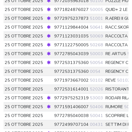
25 OTTOBRE 2025
9772035963018
50100
PUZZLE PIU 
25 OTTOBRE 2025
9771824876027
50005
QUID+ 2 LE
25 OTTOBRE 2025
9772975237873
51001
R.AEREI II G
25 OTTOBRE 2025
9771129844004
50641
RACC.SKORP
25 OTTOBRE 2025
9771123031035
50069
RACCOLTA 2
25 OTTOBRE 2025
9771122750005
50268
RACCOLTA E
25 OTTOBRE 2025
9772785043039
50003
RE ARTU5
5
25 OTTOBRE 2025
9772531375360
50054
REGENCY CO
25 OTTOBRE 2025
9772531375360
0054
REGENCY CO
25 OTTOBRE 2025
9771973667002
50102
REVE
50102
25 OTTOBRE 2025
9772531614001
52026
RISTORANTI 
25 OTTOBRE 2025
9772975252319
53003
RODARI RIL
25 OTTOBRE 2025
9771591406007
50406
RUMORE
504
25 OTTOBRE 2025
9772785040038
50041
SCOPRIRE LA
25 OTTOBRE 2025
9772499707104
00431
SETTIM DI P