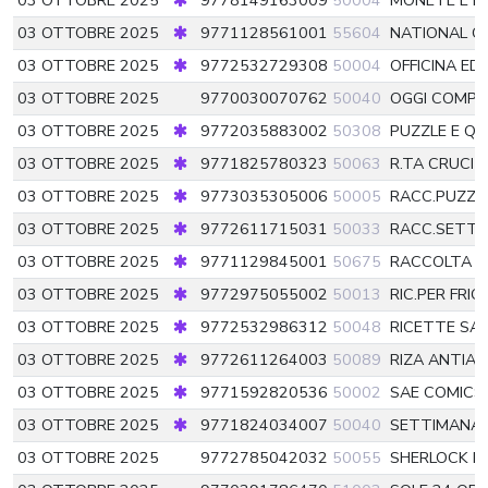
03 OTTOBRE 2025
9778149163009
50004
MONETE E 
03 OTTOBRE 2025
9771128561001
55604
NATIONAL G
03 OTTOBRE 2025
9772532729308
50004
OFFICINA ED
03 OTTOBRE 2025
9770030070762
50040
OGGI COMPI
03 OTTOBRE 2025
9772035883002
50308
PUZZLE E QUI
03 OTTOBRE 2025
9771825780323
50063
R.TA CRUCI 
03 OTTOBRE 2025
9773035305006
50005
RACC.PUZZL
03 OTTOBRE 2025
9772611715031
50033
RACC.SETT.
03 OTTOBRE 2025
9771129845001
50675
RACCOLTA L
03 OTTOBRE 2025
9772975055002
50013
RIC.PER FRIG
03 OTTOBRE 2025
9772532986312
50048
RICETTE SA
03 OTTOBRE 2025
9772611264003
50089
RIZA ANTIA
03 OTTOBRE 2025
9771592820536
50002
SAE COMIC
03 OTTOBRE 2025
9771824034007
50040
SETTIMANAL
03 OTTOBRE 2025
9772785042032
50055
SHERLOCK 