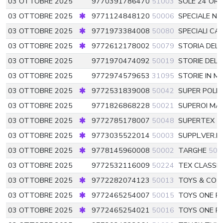
03 OTTOBRE 2025
9770391786470
51003
SOLE 24 ORE 
03 OTTOBRE 2025
9771124848120
50006
SPECIALE N
03 OTTOBRE 2025
9771973384008
50080
SPECIALI CA
03 OTTOBRE 2025
9772612178002
50079
STORIA DEL
03 OTTOBRE 2025
9771970474092
50019
STORIE DEL
03 OTTOBRE 2025
9772974579653
31095
STORIE IN M
03 OTTOBRE 2025
9772531839008
50042
SUPER POLIZ
03 OTTOBRE 2025
9771826868228
50021
SUPEROI MA
03 OTTOBRE 2025
9772785178007
50048
SUPERTEX
5
03 OTTOBRE 2025
9773035522014
50003
SUPPL.VER.
03 OTTOBRE 2025
9778145960008
50002
TARGHE
500
03 OTTOBRE 2025
9772532116009
50224
TEX CLASSI
03 OTTOBRE 2025
9772282074123
50013
TOYS & CO 
03 OTTOBRE 2025
9772465254007
50015
TOYS ONE P
03 OTTOBRE 2025
9772465254021
50016
TOYS ONE P