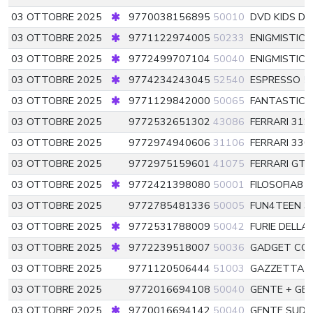
03 OTTOBRE 2025
9770038156895
50010
DVD KIDS DI
03 OTTOBRE 2025
9771122974005
50233
ENIGMISTIC
03 OTTOBRE 2025
9772499707104
50040
ENIGMISTICA
03 OTTOBRE 2025
9774234243045
52540
ESPRESSO
5
03 OTTOBRE 2025
9771129842000
50065
FANTASTICO
03 OTTOBRE 2025
9772532651302
43086
FERRARI 312
03 OTTOBRE 2025
9772974940606
31106
FERRARI 330
03 OTTOBRE 2025
9772975159601
41075
FERRARI GT 
03 OTTOBRE 2025
9772421398080
50001
FILOSOFIA8
5
03 OTTOBRE 2025
9772785481336
50005
FUN4TEEN 3
03 OTTOBRE 2025
9772531788009
50042
FURIE DELL
03 OTTOBRE 2025
9772239518007
50036
GADGET CO
03 OTTOBRE 2025
9771120506444
51003
GAZZETTA D
03 OTTOBRE 2025
9772016694108
50040
GENTE + GE
03 OTTOBRE 2025
9770016694142
50040
GENTE SUD