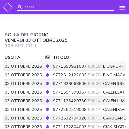
BOLLA DEL GIORNO
VENERDÌ 03 OTTOBRE 2025
105
ARTICOLI
USCITA
TITOLO
03 OTTOBRE 2025
9771593981007
50010
BICISPORT
5
03 OTTOBRE 2025
9772612122005
50078
BING MAGAZ
03 OTTOBRE 2025
9771828066806
50006
CALEN.365 G
03 OTTOBRE 2025
9771594578367
50014
CALEN.GATT
03 OTTOBRE 2025
9771123420730
50014
CALEN.IL M
03 OTTOBRE 2025
9772282518009
50014
CALENDARIO
03 OTTOBRE 2025
9772532794320
50043
CARDGAME 
03 OTTOBRE 2025
9771122804005
50010
CIAK SI GIRA