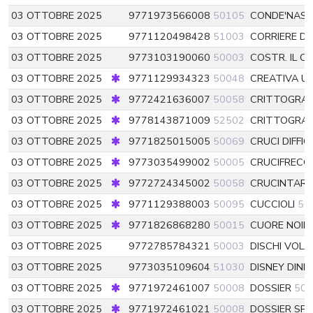
03 OTTOBRE 2025
9771973566008
50105
CONDE'NAST
03 OTTOBRE 2025
9771120498428
51003
CORRIERE D
03 OTTOBRE 2025
9773103190060
50003
COSTR. IL C
03 OTTOBRE 2025
9771129934323
50048
CREATIVA U
03 OTTOBRE 2025
9772421636007
50058
CRITTOGRAF
03 OTTOBRE 2025
9778143871009
52502
CRITTOGRAF
03 OTTOBRE 2025
9771825015005
50069
CRUCI DIFFICI
03 OTTOBRE 2025
9773035499002
50005
CRUCIFRECC
03 OTTOBRE 2025
9772724345002
50058
CRUCINTARSI
03 OTTOBRE 2025
9771129388003
50095
CUCCIOLI
50
03 OTTOBRE 2025
9771826868280
50015
CUORE NOIR
03 OTTOBRE 2025
9772785784321
50003
DISCHI VOLA
03 OTTOBRE 2025
9773035109604
51030
DISNEY DINN
03 OTTOBRE 2025
9771972461007
50008
DOSSIER
500
03 OTTOBRE 2025
9771972461021
50008
DOSSIER SP