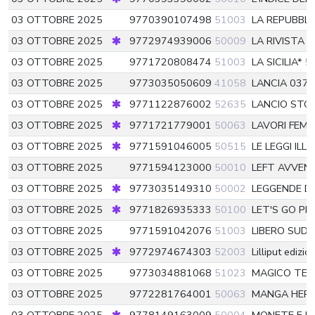
03 OTTOBRE 2025
9770390107498
51003
LA REPUBBL
03 OTTOBRE 2025
9772974939006
50009
LA RIVISTA 
03 OTTOBRE 2025
9771720808474
51003
LA SICILIA*
5
03 OTTOBRE 2025
9773035050609
41058
LANCIA 037
03 OTTOBRE 2025
9771122876002
52635
LANCIO STO
03 OTTOBRE 2025
9771721779001
50063
LAVORI FEMM
03 OTTOBRE 2025
9771591046005
50515
LE LEGGI IL
03 OTTOBRE 2025
9771594123000
50010
LEFT AVVEN
03 OTTOBRE 2025
9773035149310
50002
LEGGENDE D
03 OTTOBRE 2025
9771826935333
50100
LET'S GO PIU
03 OTTOBRE 2025
9771591042076
51003
LIBERO SUD
03 OTTOBRE 2025
9772974674303
52003
Lilliput edizi
03 OTTOBRE 2025
9773034881068
51023
MAGICO TEA
03 OTTOBRE 2025
9772281764001
50063
MANGA HER