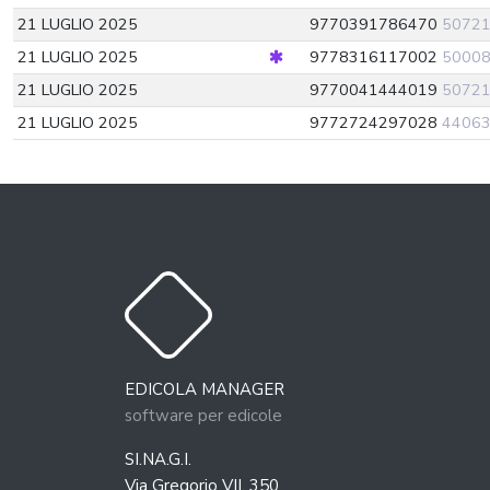
21 LUGLIO 2025
9770391786470
5072
21 LUGLIO 2025
9778316117002
5000
21 LUGLIO 2025
9770041444019
5072
21 LUGLIO 2025
9772724297028
4406
COVERS
AGOSTO 2026
EDICOLA MANAGER
LUN
MAR
MER
GIO
VEN
SAB
DOM
software per edicole
2
3
4
5
6
7
1
SI.NA.G.I.
9
10
11
12
13
14
8
Via Gregorio VII, 350