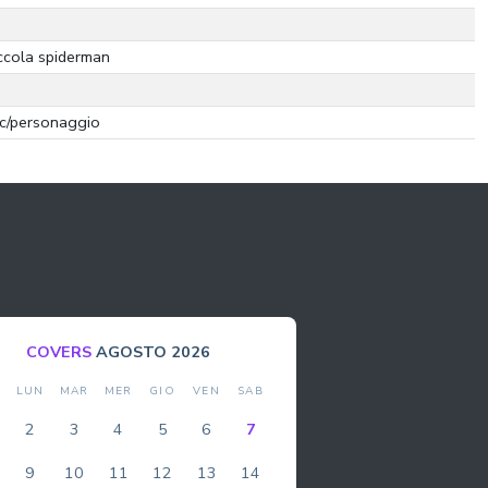
ccola spiderman
 c/personaggio
COVERS
AGOSTO 2026
M
LUN
MAR
MER
GIO
VEN
SAB
DO
2
3
4
5
6
7
1
9
10
11
12
13
14
8