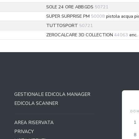
1
SOLE 24 ORE ABB.GDS
50721
8
SUPER SURPRISE PM
50008
pistola acqua pi
1
TUTTOSPORT
50721
3
ZEROCALCARE 3D COLLECTION
44063
enc.
GESTIONALE EDICOLA MANAGER
BOLLA
AGOSTO 2026
EDICOLA SCANNER
LUN
MAR
MER
GIO
VEN
SAB
DO
2
3
4
5
6
7
1
AREA RISERVATA
PRIVACY
9
10
11
12
13
14
8