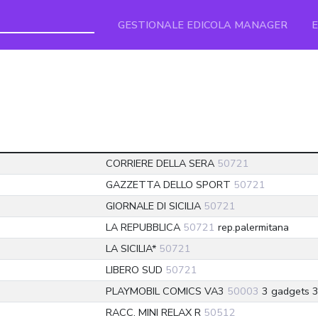
GESTIONALE EDICOLA MANAGER
1
CORRIERE DELLA SERA
50721
1
GAZZETTA DELLO SPORT
50721
1
GIORNALE DI SICILIA
50721
1
LA REPUBBLICA
50721
rep.palermitana
1
LA SICILIA*
50721
1
LIBERO SUD
50721
3
PLAYMOBIL COMICS VA3
50003
3 gadgets 3 
2
RACC. MINI RELAX R
50512