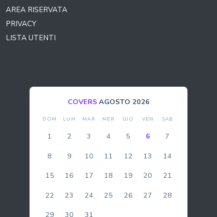
AREA RISERVATA
PRIVACY
LISTA UTENTI
COVERS
AGOSTO 2026
DOM
LUN
MAR
MER
GIO
VEN
SAB
1
2
3
4
5
6
7
8
9
10
11
12
13
14
15
16
17
18
19
20
21
22
23
24
25
26
27
28
29
30
31