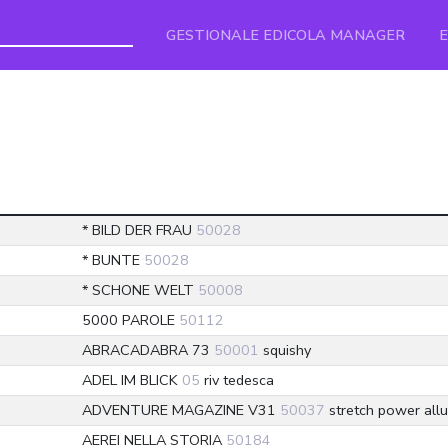
GESTIONALE EDICOLA MANAGER
* BILD DER FRAU
50028
* BUNTE
50028
* SCHONE WELT
50008
5000 PAROLE
50112
ABRACADABRA 73
50001
squishy
ADEL IM BLICK
05
riv tedesca
ADVENTURE MAGAZINE V31
50037
stretch power allu
AEREI NELLA STORIA
50184