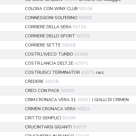
COLORA CON WINX CLUB
50106
CONNESSIONI SOLFERINO
50002
CORRIERE DELLA SERA
50710
CORRIERE DELLO SPORT
50710
CORRIERE SETTE
50028
COSTR.L'IVECO TURBO
41065
COSTR.LANCIA DELT.2E
42071
COSTRUISCI TERMINATOR
41075
racc
CREDERE
50028
CREO CON PACK
50003
CRIM.CRONACA VERA 31
50021
I GIALLI DI CRIMEN
CRIMEN CRONACA VERA
50021
CRITTO SEMPLICI
50180
CRUCINTARSI GIGANTI
50073