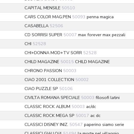
CAPITAL MENSILE
50510
CARS COLOR MAG.PEN
50093
penna magica
CASABELLA
52506
CD SORRISI SUPER
50007
max forever max pezzali
CHI
52528
CHI+DONNA MOD+TV SORR
52528
CHILD MAGAZINE
50015
CHILD MAGAZINE
CHRONO PASSION
50003
CIAO 2001 COLLECTION
50002
CIAO PUZZLE SP
50106
CIVILTA ROMANA SPECIALE
50003
filosofi latini
CLASSIC ROCK ALBUM
50003
ac/dc
CLASSIC ROCK MEGA SP
50017
ac dc
CLASSICI DISNEY INIZ.
50547
paperino siamo serie
CLASSICI GIALLO/4
51494
la morte nel villaggio