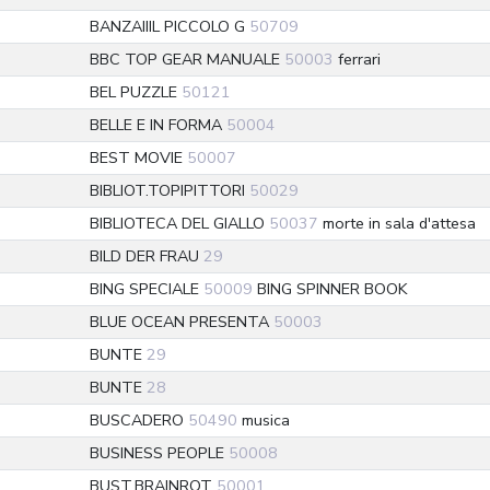
BANZAIIIL PICCOLO G
50709
BBC TOP GEAR MANUALE
50003
ferrari
BEL PUZZLE
50121
BELLE E IN FORMA
50004
BEST MOVIE
50007
BIBLIOT.TOPIPITTORI
50029
BIBLIOTECA DEL GIALLO
50037
morte in sala d'attesa
BILD DER FRAU
29
BING SPECIALE
50009
BING SPINNER BOOK
BLUE OCEAN PRESENTA
50003
BUNTE
29
BUNTE
28
BUSCADERO
50490
musica
BUSINESS PEOPLE
50008
BUST.BRAINROT
50001