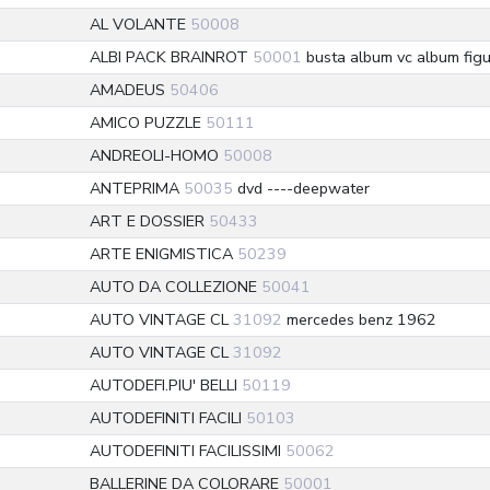
AL VOLANTE
50008
ALBI PACK BRAINROT
50001
busta album vc album figu
AMADEUS
50406
AMICO PUZZLE
50111
ANDREOLI-HOMO
50008
ANTEPRIMA
50035
dvd ----deepwater
ART E DOSSIER
50433
ARTE ENIGMISTICA
50239
AUTO DA COLLEZIONE
50041
AUTO VINTAGE CL
31092
mercedes benz 1962
AUTO VINTAGE CL
31092
AUTODEFI.PIU' BELLI
50119
AUTODEFINITI FACILI
50103
AUTODEFINITI FACILISSIMI
50062
BALLERINE DA COLORARE
50001