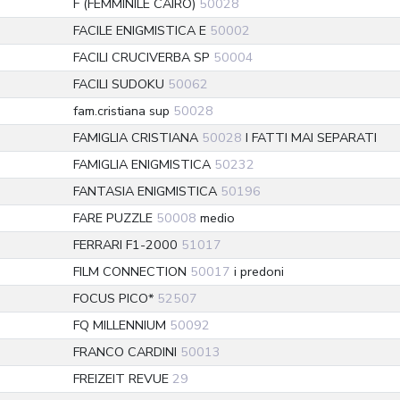
F (FEMMINILE CAIRO)
50028
FACILE ENIGMISTICA E
50002
FACILI CRUCIVERBA SP
50004
FACILI SUDOKU
50062
fam.cristiana sup
50028
FAMIGLIA CRISTIANA
50028
I FATTI MAI SEPARATI
FAMIGLIA ENIGMISTICA
50232
FANTASIA ENIGMISTICA
50196
FARE PUZZLE
50008
medio
FERRARI F1-2000
51017
FILM CONNECTION
50017
i predoni
FOCUS PICO*
52507
FQ MILLENNIUM
50092
FRANCO CARDINI
50013
FREIZEIT REVUE
29