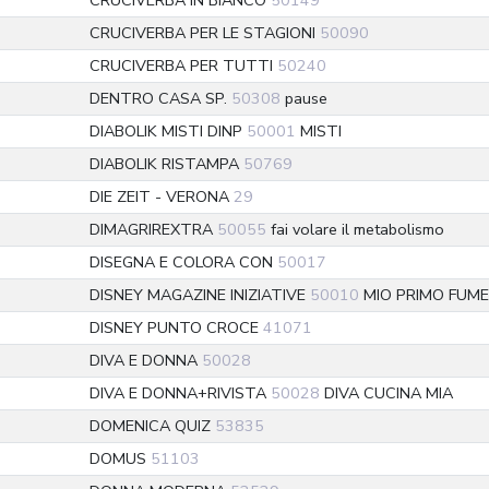
CRUCIVERBA IN BIANCO
50149
CRUCIVERBA PER LE STAGIONI
50090
CRUCIVERBA PER TUTTI
50240
DENTRO CASA SP.
50308
pause
DIABOLIK MISTI DINP
50001
MISTI
DIABOLIK RISTAMPA
50769
DIE ZEIT - VERONA
29
DIMAGRIREXTRA
50055
fai volare il metabolismo
DISEGNA E COLORA CON
50017
DISNEY MAGAZINE INIZIATIVE
50010
MIO PRIMO FUM
DISNEY PUNTO CROCE
41071
DIVA E DONNA
50028
DIVA E DONNA+RIVISTA
50028
DIVA CUCINA MIA
DOMENICA QUIZ
53835
DOMUS
51103