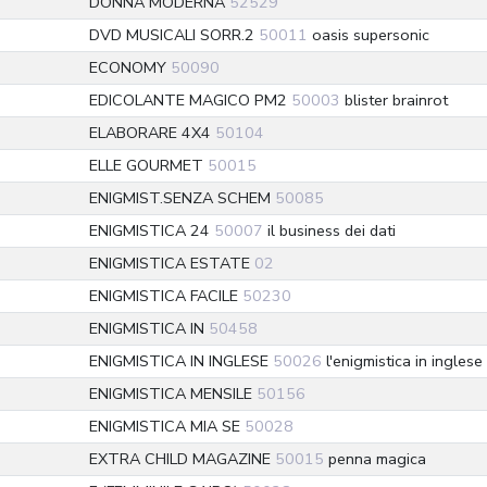
DONNA MODERNA
52529
DVD MUSICALI SORR.2
50011
oasis supersonic
ECONOMY
50090
EDICOLANTE MAGICO PM2
50003
blister brainrot
ELABORARE 4X4
50104
ELLE GOURMET
50015
ENIGMIST.SENZA SCHEM
50085
ENIGMISTICA 24
50007
il business dei dati
ENIGMISTICA ESTATE
02
ENIGMISTICA FACILE
50230
ENIGMISTICA IN
50458
ENIGMISTICA IN INGLESE
50026
l'enigmistica in inglese
ENIGMISTICA MENSILE
50156
ENIGMISTICA MIA SE
50028
EXTRA CHILD MAGAZINE
50015
penna magica