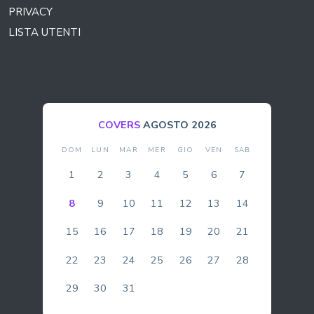
PRIVACY
LISTA UTENTI
COVERS
AGOSTO 2026
DOM
LUN
MAR
MER
GIO
VEN
SAB
1
2
3
4
5
6
7
8
9
10
11
12
13
14
15
16
17
18
19
20
21
22
23
24
25
26
27
28
29
30
31