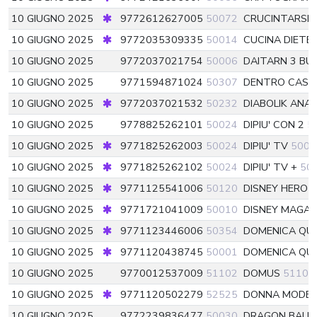
10 GIUGNO 2025
9772612627005
50072
CRUCINTARSI 
10 GIUGNO 2025
9772035309335
50014
CUCINA DIETETI
10 GIUGNO 2025
9772037021754
50006
DAITARN 3 BU
10 GIUGNO 2025
9771594871024
50307
DENTRO CAS
10 GIUGNO 2025
9772037021532
50232
DIABOLIK ANA
10 GIUGNO 2025
9778825262101
50024
DIPIU' CON 2
5
10 GIUGNO 2025
9771825262003
50024
DIPIU' TV
5002
10 GIUGNO 2025
9771825262102
50024
DIPIU' TV +
50
10 GIUGNO 2025
9771125541006
50120
DISNEY HERO
5
10 GIUGNO 2025
9771721041009
50010
DISNEY MAGAZ
10 GIUGNO 2025
9771123446006
50354
DOMENICA QUI
10 GIUGNO 2025
9771120438745
50001
DOMENICA QU
10 GIUGNO 2025
9770012537009
51102
DOMUS
51102
10 GIUGNO 2025
9771120502279
52525
DONNA MODE
10 GIUGNO 2025
9772239836477
50030
DRAGON BALL