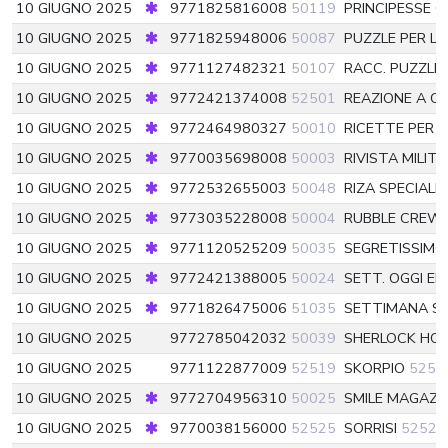
10 GIUGNO 2025
9771825816008
50119
PRINCIPESSE 
10 GIUGNO 2025
9771825948006
50087
PUZZLE PER L
10 GIUGNO 2025
9771127482321
50107
RACC. PUZZLE
10 GIUGNO 2025
9772421374008
52501
REAZIONE A 
10 GIUGNO 2025
9772464980327
50010
RICETTE PER I
10 GIUGNO 2025
9770035698008
50003
RIVISTA MILIT
10 GIUGNO 2025
9772532655003
50048
RIZA SPECIALE
10 GIUGNO 2025
9773035228008
50004
RUBBLE CREW
10 GIUGNO 2025
9771120525209
50035
SEGRETISSIMO
10 GIUGNO 2025
9772421388005
50024
SETT. OGGI EN
10 GIUGNO 2025
9771826475006
51035
SETTIMANA S
10 GIUGNO 2025
9772785042032
50039
SHERLOCK HO
10 GIUGNO 2025
9771122877009
52519
SKORPIO
5251
10 GIUGNO 2025
9772704956310
50025
SMILE MAGAZI
10 GIUGNO 2025
9770038156000
52525
SORRISI
52525