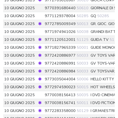
10 GIUGNO 2025
9772705018987
50020
GIOCA CON PE
10 GIUGNO 2025
9770391680440
50610
GIORNALE DI SI
10 GIUGNO 2025
9771129378004
50285
GQ
50285
10 GIUGNO 2025
9772785009349
50013
GR. GIOC. GIO
10 GIUGNO 2025
9771974941026
50038
GRANDI BATTA
10 GIUGNO 2025
9771120512001
51125
GUIDA TV
511
10 GIUGNO 2025
9771827965339
50001
GUIDE MONOGR
10 GIUGNO 2025
9772420886977
50033
GV TOYS VAR
10 GIUGNO 2025
9772420886991
50033
GV TOYS-VAR.
10 GIUGNO 2025
9772420886984
50033
GV TOYSVAR.
10 GIUGNO 2025
9773035044004
50006
HELLO KITTY 
10 GIUGNO 2025
9772974590023
50015
HOT WHEELS 
10 GIUGNO 2025
9770038156413
50035
I DVD CINEMA 
10 GIUGNO 2025
9770038156741
50011
I DVD FICTION
10 GIUGNO 2025
9772283358000
50129
I GR.MAESTRI 