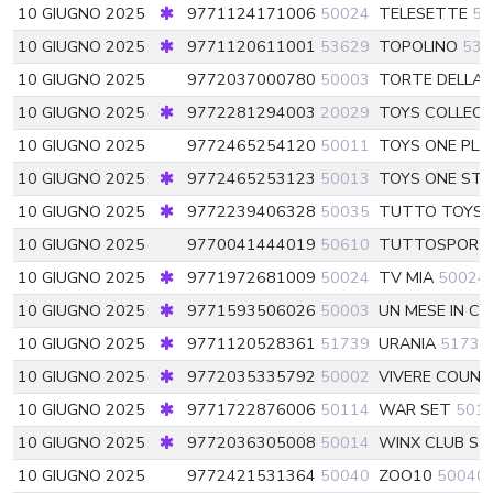
10 GIUGNO 2025
9771124171006
50024
TELESETTE
50
10 GIUGNO 2025
9771120611001
53629
TOPOLINO
536
10 GIUGNO 2025
9772037000780
50003
TORTE DELLA
10 GIUGNO 2025
9772281294003
20029
TOYS COLLEC
10 GIUGNO 2025
9772465254120
50011
TOYS ONE PLA
10 GIUGNO 2025
9772465253123
50013
TOYS ONE STI
10 GIUGNO 2025
9772239406328
50035
TUTTO TOYS V
10 GIUGNO 2025
9770041444019
50610
TUTTOSPOR
10 GIUGNO 2025
9771972681009
50024
TV MIA
50024
10 GIUGNO 2025
9771593506026
50003
UN MESE IN C
10 GIUGNO 2025
9771120528361
51739
URANIA
51739
10 GIUGNO 2025
9772035335792
50002
VIVERE COUN
10 GIUGNO 2025
9771722876006
50114
WAR SET
501
10 GIUGNO 2025
9772036305008
50014
WINX CLUB ST
10 GIUGNO 2025
9772421531364
50040
ZOO10
50040