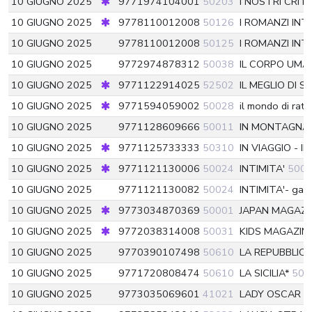
10 GIUGNO 2025
9771974104001
50203
I NOSTRI CRI
10 GIUGNO 2025
9778110012008
50126
I ROMANZI IN
10 GIUGNO 2025
9778110012008
50125
I ROMANZI IN
10 GIUGNO 2025
9772974878312
50038
IL CORPO UM
10 GIUGNO 2025
9771122914025
52502
IL MEGLIO DI S
10 GIUGNO 2025
9771594059002
50028
il mondo di rat
10 GIUGNO 2025
9771128609666
50011
IN MONTAGNA
10 GIUGNO 2025
9771125733333
50310
IN VIAGGIO - III
10 GIUGNO 2025
9771121130006
50024
INTIMITA'
500
10 GIUGNO 2025
9771121130082
50024
INTIMITA'- gad
10 GIUGNO 2025
9773034870369
50001
JAPAN MAGAZI
10 GIUGNO 2025
9772038314008
50031
KIDS MAGAZIN
10 GIUGNO 2025
9770390107498
50610
LA REPUBBLIC
10 GIUGNO 2025
9771720808474
50610
LA SICILIA*
506
10 GIUGNO 2025
9773035069601
41021
LADY OSCAR 