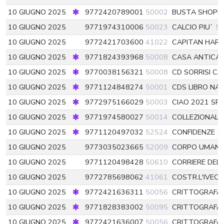
10 GIUGNO 2025
9772420789001
50002
BUSTA SHOPP
10 GIUGNO 2025
9771974310006
50023
CALCIO PIU`
5
10 GIUGNO 2025
9772421703600
41022
CAPITAN HAR
10 GIUGNO 2025
9771824393968
50008
CASA ANTICA
10 GIUGNO 2025
9770038156321
50008
CD SORRISI C
10 GIUGNO 2025
9771124848274
50001
CDS LIBRO NA
10 GIUGNO 2025
9772975166029
50003
CIAO 2021 SP
10 GIUGNO 2025
9771974580027
50014
COLLEZIONAL.
10 GIUGNO 2025
9771120497032
52524
CONFIDENZE
5
10 GIUGNO 2025
9773035023665
52009
CORPO UMANO
10 GIUGNO 2025
9771120498428
50610
CORRIERE DEL
10 GIUGNO 2025
9772785698062
41061
COSTR.L'IVEC
10 GIUGNO 2025
9772421636311
50056
CRITTOGRAFAT
10 GIUGNO 2025
9771828383002
50095
CRITTOGRAFA
10 GIUGNO 2025
9772421636007
50056
CRITTOGRAFA