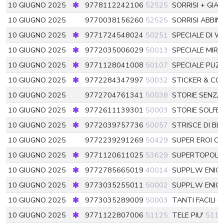
10 GIUGNO 2025
9778112242106
52525
SORRISI + GIA
10 GIUGNO 2025
9770038156260
52525
SORRISI ABBIN
10 GIUGNO 2025
9771724548024
50251
SPECIALE DI W
10 GIUGNO 2025
9772035006029
50013
SPECIALE MIR
10 GIUGNO 2025
9771128041008
50107
SPECIALE PUZ
10 GIUGNO 2025
9772284347997
50032
STICKER & COL
10 GIUGNO 2025
9772704761341
50038
STORIE SENZ
10 GIUGNO 2025
9772611139301
50003
STORIE SOLFER
10 GIUGNO 2025
9772039757736
50057
STRISCE DI BL
10 GIUGNO 2025
9772239291269
50429
SUPER EROI C
10 GIUGNO 2025
9771120611025
53629
SUPERTOPOLI
10 GIUGNO 2025
9772785665019
40014
SUPPL.W ENIG.
10 GIUGNO 2025
9773035255011
50002
SUPPL.W ENIG.
10 GIUGNO 2025
9773035289009
50003
TANTI FACILI 
10 GIUGNO 2025
9771122807006
51125
TELE PIU'
5112