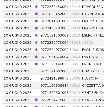
10 GIUGNO 2025
9772282430004
50145
DRAGONERO
5
10 GIUGNO 2025
9771826452007
50069
DYLAN DOG M
10 GIUGNO 2025
9772611691007
50024
ENIGMISTICA 
10 GIUGNO 2025
9772499707005
50024
ENIGMISTICA P
10 GIUGNO 2025
9771591303009
50113
ESERCITI NELL
10 GIUGNO 2025
9772280773004
73004
f
50024
10 GIUGNO 2025
9772724077002
50061
FACILI SUDOK
10 GIUGNO 2025
9771971670004
50543
FAR DA SE'
505
10 GIUGNO 2025
9771123446815
50001
FATINE DA CO
10 GIUGNO 2025
9771121902009
50023
FILM TV
50023
10 GIUGNO 2025
9772421398073
50038
FILOSOFIA7
50
10 GIUGNO 2025
9771120506444
50610
GAZZETTA DE
10 GIUGNO 2025
9771592501008
50012
GENTE ENIGMI
10 GIUGNO 2025
9772974715082
50014
GIOCA CON NO