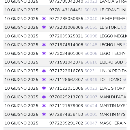
10 GIUGNO 2025
9772785342040
53023
LANCIA STRATO
10 GIUGNO 2025
9778143184451
50163
LE GRANDI INIZ
10 GIUGNO 2025
9772785050655
42040
LE MIE PRIME F
10 GIUGNO 2025
9772281008006
50151
LE STORIE
501
10 GIUGNO 2025
9772035325021
50098
LEGGO MEGLIO
10 GIUGNO 2025
9771974514008
50145
LEGNO LAB
50
10 GIUGNO 2025
9773034801004
50006
LEGO TECHNI
10 GIUGNO 2025
9771591042076
50610
LIBERO SUD
50
10 GIUGNO 2025
9771722616763
50231
LINUX PRO DV
10 GIUGNO 2025
9771128667307
50949
LOTTOMIO
50
10 GIUGNO 2025
9771122031005
50023
LOVE STORY
5
10 GIUGNO 2025
9770025213709
50007
MANI DI FATA 
10 GIUGNO 2025
9771121579003
50424
MARTIN MYST
10 GIUGNO 2025
9772974838453
50001
MARTIN MYSTER
10 GIUGNO 2025
9772239291702
50047
MASCHERA N