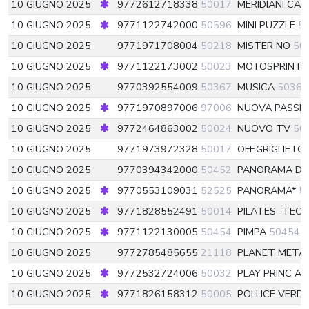
10 GIUGNO 2025
9772612718338
50017
MERIDIANI CAM
10 GIUGNO 2025
9771122742000
50596
MINI PUZZLE
5
10 GIUGNO 2025
9771971708004
50218
MISTER NO
50
10 GIUGNO 2025
9771122173002
50023
MOTOSPRINT
10 GIUGNO 2025
9770392554009
50367
MUSICA
50367
10 GIUGNO 2025
9771970897006
97006
NUOVA PASSI
10 GIUGNO 2025
9772464863002
50024
NUOVO TV
50
10 GIUGNO 2025
9771973972328
50017
OFF.GRIGLIE L
10 GIUGNO 2025
9770394342000
50452
PANORAMA DI
10 GIUGNO 2025
9770553109031
52525
PANORAMA*
5
10 GIUGNO 2025
9771828552491
50014
PILATES -TEOR
10 GIUGNO 2025
9771122130005
50454
PIMPA
50454
10 GIUGNO 2025
9772785485655
21118
PLANET META
10 GIUGNO 2025
9772532724006
50032
PLAY PRINC A
10 GIUGNO 2025
9771826158312
50005
POLLICE VERDE