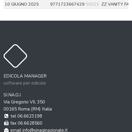
10 GIUGNO 2025
9771723667429
50025
ZZ VANITY FAI
EDICOLA MANAGER
software per edicole
SI.NA.G.I.
Via Gregorio VII, 350
00165 Roma (RM) Italia
tel 06.6623198
fax 06.6628560
email info@sinaginazionale.it