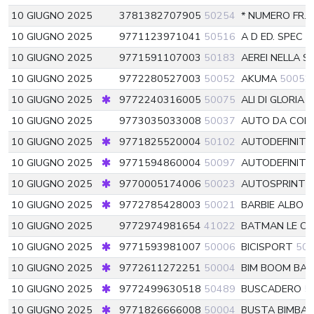
10 GIUGNO 2025
3781382707905
50254
* NUMERO FR.
10 GIUGNO 2025
9771123971041
50516
A D ED. SPEC
5
10 GIUGNO 2025
9771591107003
50183
AEREI NELLA S
10 GIUGNO 2025
9772280527003
50052
AKUMA
50052
10 GIUGNO 2025
9772240316005
50075
ALI DI GLORIA
5
10 GIUGNO 2025
9773035033008
50037
AUTO DA COL
10 GIUGNO 2025
9771825520004
50102
AUTODEFINITI
10 GIUGNO 2025
9771594860004
50097
AUTODEFINITI
10 GIUGNO 2025
9770005174006
50023
AUTOSPRINT
10 GIUGNO 2025
9772785428003
50021
BARBIE ALBO 
10 GIUGNO 2025
9772974981654
41022
BATMAN LE C
10 GIUGNO 2025
9771593981007
50006
BICISPORT
50
10 GIUGNO 2025
9772611272251
50004
BIM BOOM BA
10 GIUGNO 2025
9772499630518
50489
BUSCADERO
5
10 GIUGNO 2025
9771826666008
50004
BUSTA BIMBA