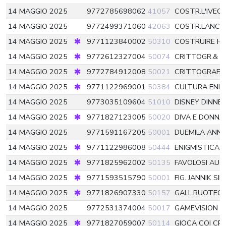
14 MAGGIO 2025
9772785698062
41057
COSTR.L'IVE
14 MAGGIO 2025
9772499371060
42063
COSTR.LANCIA
14 MAGGIO 2025
9771123840002
50310
COSTRUIRE HI-
14 MAGGIO 2025
9772612327004
50074
CRITTOGR.& V
14 MAGGIO 2025
9772784912008
50021
CRITTOGRAFA
14 MAGGIO 2025
9771122969001
50384
CULTURA ENI
14 MAGGIO 2025
9773035109604
51010
DISNEY DINNE
14 MAGGIO 2025
9771827123005
50020
DIVA E DONN
14 MAGGIO 2025
9771591167205
50001
DUEMILA ANNI 
14 MAGGIO 2025
9771122986008
50444
ENIGMISTICA 
14 MAGGIO 2025
9771825962002
50135
FAVOLOSI AUT
14 MAGGIO 2025
9771593515790
50001
FIG. JANNIK SI
14 MAGGIO 2025
9771826907330
50157
GALL.RUOTEC
14 MAGGIO 2025
9772531374004
50017
GAMEVISION C
14 MAGGIO 2025
9771827059007
50114
GIOCA COI CR