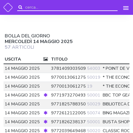
BOLLA DEL GIORNO
MERCOLEDÌ 14 MAGGIO 2025
57
ARTICOLI
USCITA
TITOLO
14 MAGGIO 2025
3781409303509
54003
* POINT DE V
14 MAGGIO 2025
9770013061275
50019
* THE ECONO
14 MAGGIO 2025
9770013061275
19
* THE ECONO
14 MAGGIO 2025
9771973270493
50001
BBC TOP GEAR
14 MAGGIO 2025
9771825788350
50029
BIBLIOTECA DE
14 MAGGIO 2025
9772612122005
50074
BING MAGAZI
14 MAGGIO 2025
9771826238137
50001
BUSTA SHOPP
14 MAGGIO 2025
9772039649468
50020
CLASSIC ROCK