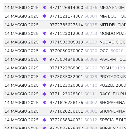
14 MAGGIO 2025
9771126814000
50075
MEGA ENIGMI
14 MAGGIO 2025
9771121174307
50004
MIA BOUTIQU
14 MAGGIO 2025
9772785627314
50035
MITI DEL GIA
14 MAGGIO 2025
9771123012003
50253
MONDO PUZZ
14 MAGGIO 2025
9771593805013
50139
NUOVO GIOCHI
14 MAGGIO 2025
9770030070007
50020
OGGI
50020
14 MAGGIO 2025
9773034849006
50008
PAPERMITOLO
14 MAGGIO 2025
9771722868001
50120
POSH
50120
14 MAGGIO 2025
9773035032001
50039
PROTAGONIST
14 MAGGIO 2025
9771123020008
50410
PUZZLE 2000
14 MAGGIO 2025
9771123028301
50111
RACC. PIU PUZ
14 MAGGIO 2025
9771826238175
50002
SHOPPERINA B
14 MAGGIO 2025
9771826238151
50001
SHOPPERINA 
14 MAGGIO 2025
9772038340021
50012
SPECIALE DI T
14 MAGGIO 2025
9772037578012
50003
SUPPL.SICILIA