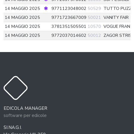
14 MAGGIO 2025
9771123048002
50529
TUTTO PUZZ
14 MAGGIO 2025
9771723667009
50021
VANITY FAIR
5
14 MAGGIO 2025
3781351505501
10570
VOGUE FRANC
14 MAGGIO 2025
9772037014602
50012
ZAGOR STRIS
EDICOLA MANAGER
software per edicole
SI.NA.G.I.